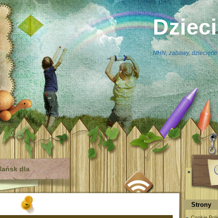
Dziec
NHN, zabawy, dziecięce 
dańsk dla
Strony
Cookie Poli