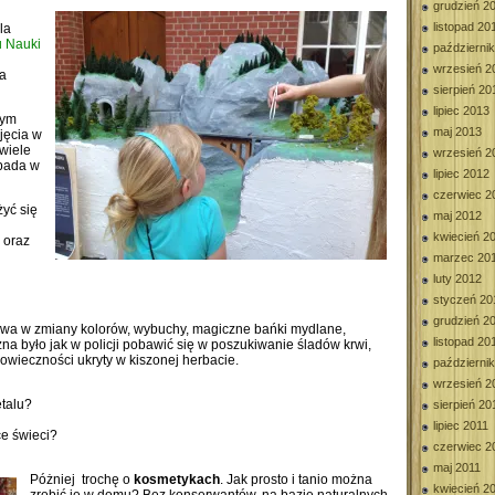
grudzień 2
listopad 20
la
u Nauki
październi
wrzesień 2
la
sierpień 20
lipiec 2013
nym
maj 2013
ajęcia w
 wiele
wrzesień 2
apada w
lipiec 2012
czerwiec 2
yć się
maj 2012
kwiecień 2
 oraz
marzec 20
luty 2012
styczeń 20
grudzień 2
wa w zmiany kolorów, wybuchy, magiczne bańki mydlane,
listopad 20
a było jak w policji pobawić się w poszukiwanie śladów krwi,
owieczności ukryty w kiszonej herbacie.
październi
wrzesień 2
talu?
sierpień 20
lipiec 2011
e świeci?
czerwiec 2
maj 2011
Póżniej trochę o
kosmetykach
. Jak prosto i tanio można
kwiecień 2