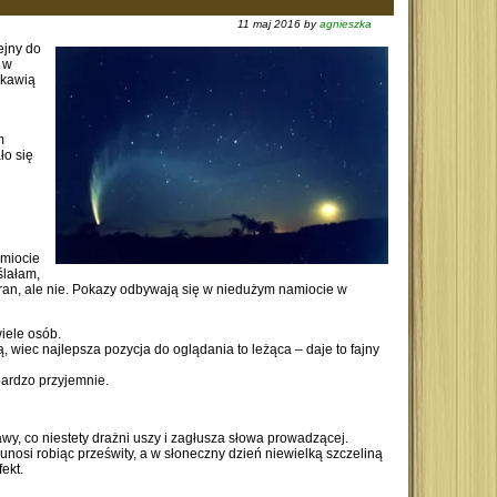
11 maj 2016 by
agnieszka
ejny do
o w
ekawią
m
ło się
amiocie
ślałam,
ekran, ale nie. Pokazy odbywają się w niedużym namiocie w
iele osób.
 wiec najlepsza pozycja do oglądania to leżąca – daje to fajny
bardzo przyjemnie.
y, co niestety drażni uszy i zagłusza słowa prowadzącej.
unosi robiąc prześwity, a w słoneczny dzień niewielką szczeliną
ekt.