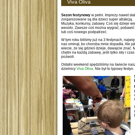
Viva Oliva
Sezon festynowy
w pełni. Imprezy nawet sł
zorganizowane są dla dzieci super atrakcją.
Muzyka, konkursy, zabawy. Coś się dzieje wie
wesoło. Zawsze coś można wygrać, pobawić 
lub coś nowego podpatrzeć.
W tym roku biliśmy już na 3 festynach, najwi
nas ominął, bo choroba mnie dopadła. Ale ja
wiecie, że się gdzieś dzieje, dawajcie znać. 
chętni na każdą zabawę, jeśli tylko siły i czas
pozwoli.
Ostatni weekend spędziliśmy na świecie nas
dzielnicy
Viva Oliva
. Nie był to typowy festyn.