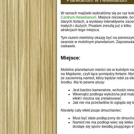
Planetarium w Hewelianum
W ramach majówki wybraliśmy się po raz kol
Centrum Hewelianum
. Miejsce niezwykłe, b
starych fortach, a wystawy interaktywne zaci
małych i dużych. Pisałam zresztą już o kilku
atrakcjach tego miejsca.
Tym razem mieliśmy okazję być na pierwszy
seansie w mobilnym planetarium. Zapowiada
ciekawie.
Miejsce:
Mobilne planetarium mieści sie w kulistym n
na Majdanie, czyli łące pomiędzy fortami. My
że zaciemnią namiot, który będzie robił za 
środku. Ma to pewne plusy:
Jest bardzo kameralnie, wchodzi niew
Wewnątrz podłoga wyłożona jest matą,
efekt i można się zrelaksować.
Jak nie ma prześwitów to ogląda się 
Niestety cały efekt psuje dmuchaniec:
Musi być stale podłączony do dmuchaw
Namiot nie ma podłogi wiec się lekko 
dostaje się sporo światłą psującego ef