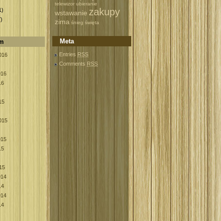
)
telewizor
ubieranie
zakupy
1)
wstawanie
)
zima
śnieg
święta
Meta
um
Entries
RSS
016
Comments
RSS
016
16
15
015
015
15
15
014
14
014
14