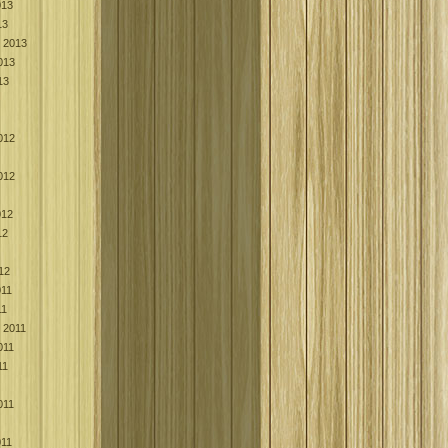
013
13
k 2013
013
13
012
012
012
12
12
011
11
k 2011
011
11
011
011