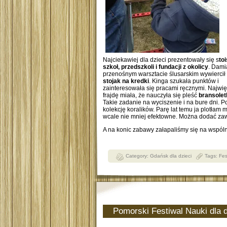
Najciekawiej dla dzieci prezentowały się s
to
szkoł, przedszkoli i fundacji z okolicy
. Dami
przenośnym warsztacie ślusarskim wywiercił
stojak na kredki
. Kinga szukała punktów i
zainteresowała się pracami ręcznymi. Najwi
frajdę miała, że nauczyła się pleść
bransolet
Takie zadanie na wyciszenie i na bure dni. 
kolekcję koralików. Parę lat temu ja plotłam 
wcale nie mniej efektowne. Można dodać zawie
A na konic zabawy załapaliśmy się na wspó
Category:
Gdańsk dla dzieci
Tags:
Fes
Pomorski Festiwal Nauki dla d