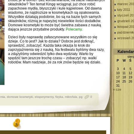
zrobić je w domu? Bez konserwantów, na bazie naturalnych
składników? Ten temat Kingę wciągnął, już chce robić
marzec 20
zapachowe mydła, błyszczyki i kule kąpielowe. Od dawna
luty 2011
wiadomo, że najdroższe w kosmetykach są opakowania.
styczeń 20
Wszystkie działają podobnie, bo są na bazie tych samych
składników, różnią je najwyżej niewielkie ilości dodatków.
grudzień 2
Domowe kosmetyki to może być świetna zabawa z nauką
listopad 20
dająca jeszcze przydatne produkty.
Polecamy
.
październi
Dzieci były naprawdę zafascynowane wszystkim co się
wrzesień 2
dzieje. Co to jest? Jak to działa? Dobrze jest dotknąć,
sprawdzić, zobaczyć. Każda taka okazja to krok do
zaprzyjaźnienia się z nauką. Na festiwalu byliśmy dwa razy,
Kalenda
a zdążyliśmy odwiedzić tylko dwa wydziały. Warto by
sier
spędzić tam jeszcze trochę czasu – zobaczyć np. walki
P
W
Ś
robotów. Mam nadzieje, że za rok znów będzie się działo.
3
4
5
10
11
12
17
18
19
24
25
26
31
« cze
emia
,
domowe kosmetyki
,
eksperymenty
,
fizyka
,
mikrofala
,
pg
0