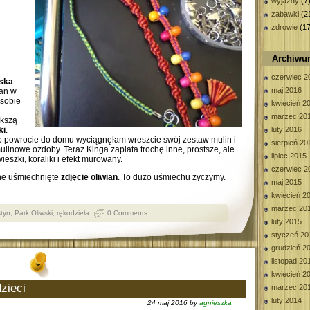
wyjazdy
(7
zabawki
(2
zdrowie
(17
Archiw
czerwiec 2
iska
maj 2016
an w
 sobie
kwiecień 2
marzec 20
ększą
ki
.
luty 2016
Po powrocie do domu wyciągnęłam wreszcie swój zestaw mulin i
sierpień 20
mulinowe ozdoby. Teraz Kinga zaplata trochę inne, prostsze, ale
lipiec 2015
szki, koraliki i efekt murowany.
czerwiec 2
lne uśmiechnięte
zdjęcie oliwian
. To dużo uśmiechu życzymy.
maj 2015
kwiecień 2
marzec 20
tyn
,
Park Oliwski
,
rękodzieła
0 Comments
luty 2015
styczeń 20
grudzień 2
listopad 20
kwiecień 2
zieci
marzec 20
luty 2014
24 maj 2016 by
agnieszka