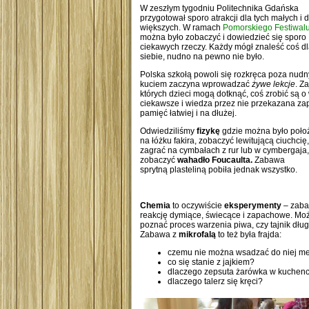
W zeszłym tygodniu Politechnika Gdańska
przygotował sporo atrakcji dla tych małych i d
większych. W ramach
Pomorskiego Festiwal
można było zobaczyć i dowiedzieć się sporo
ciekawych rzeczy. Każdy mógł znaleść coś d
siebie, nudno na pewno nie było.
Polska szkołą powoli się rozkręca poza nud
kuciem zaczyna wprowadzać
żywe lekcje
. Z
których dzieci mogą dotknąć, coś zrobić są o
ciekawsze i wiedza przez nie przekazana z
pamięć łatwiej i na dłużej.
Odwiedziliśmy
fizykę
gdzie można było położ
na łóżku fakira, zobaczyć lewitującą ciuchcię,
zagrać na cymbałach z rur lub w cymbergaja,
zobaczyć
wahadło Foucaulta.
Zabawa
sprytną plasteliną pobiła jednak wszystko.
Chemia
to oczywiście
eksperymenty
– zaba
reakcję dymiące, świecące i zapachowe. Możn
poznać proces warzenia piwa, czy tajnik dług
Zabawa z
mikrofalą
to też była frajda:
czemu nie można wsadzać do niej me
co się stanie z jajkiem?
dlaczego zepsuta żarówka w kuchenc
dlaczego talerz się kręci?