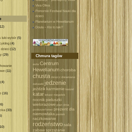
Viva Oliva
Pomorski Festiwal Nauki dla
dzieci
e
Planetarium w Hewelianum
12)
Doula – Kto to taki?
 lubi wybór
(5)
ykling
(4)
 dzieci
(12)
wy
(29)
Chmura tagów
)
Centrum
auta
howanie
Hewelianum
choroba
owe
(11)
chusta
deszcz
drewniane
jedzenie
(4)
zabawki
)
jeździk
karmienie
kaszel
katar
e
(16)
lekarz
niejadek
nocnik
pieluszki
wielorazowe
6)
plan dnia
prezent dla
posłuszeństwo
ecka
(33)
niemowlaka
psotek
5)
raczkowanie
rodzeństwo
sala
10)
zabaw
sprzątanie