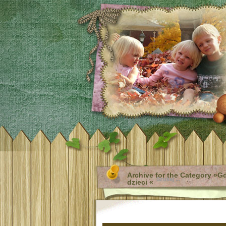
Archive for the Category »G
dzieci «