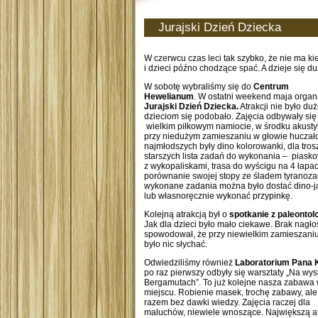
Jurajski Dzień Dziecka
W czerwcu czas leci tak szybko, że nie ma ki
i dzieci późno chodzące spać. A dzieje się d
W sobotę wybraliśmy się do
Centrum
Hewelianum
. W ostatni weekend maja organ
Jurajski Dzień Dziecka.
Atrakcji nie było duż
dzieciom się podobało. Zajęcia odbywały się
wielkim piłkowym namiocie, w środku akusty
przy niedużym zamieszaniu w głowie huczało
najmłodszych były dino kolorowanki, dla tros
starszych lista zadań do wykonania – piask
z wykopaliskami,
trasa do wyścigu na 4 łapac
porównanie swojej stopy ze śladem tyranoza
wykonane zadania można było dostać dino-ja
lub własnoręcznie wykonać przypinkę.
Kolejną atrakcją był o
spotkanie z paleonto
Jak dla dzieci było mało ciekawe. Brak nagło
spowodował, że przy niewielkim zamieszaniu
było nic słychać.
Odwiedziliśmy również
Laboratorium Pana 
po raz pierwszy odbyły się warsztaty „Na wy
Bergamutach”. To już kolejne nasza zabawa 
miejscu. Robienie masek, trochę zabawy, ale
razem bez dawki wiedzy. Zajęcia raczej dla
maluchów, niewiele wnoszące. Największą at