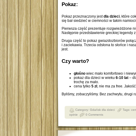
Pokaz:
Pokaz przeznaczony jest
dla dzieci
, które co
się bał siedzieć w ciemności w takim namioci
Pierwsza część prezentuje rozgwieżdżone nie
Następnie przedstawienie greckiej legendy 
Druga część to pokaz gwiazdozbiorów połączo
i zaciekawia. Trzecia odsłona to słońce i nas
jest.
Czy warto?
głośno
wiec mało komfortowo i niewy
pokaz dla dzieci w wieku
6-10 lat
– dl
trochę za mało.
cena tylko
5 zł
, nie ma za free. Jakość
Byliśmy, zobaczyliśmy. Bez zachwytu, drugi r
Category:
Gdańsk dla dzieci
Tags:
ce
opinie
0 Comments