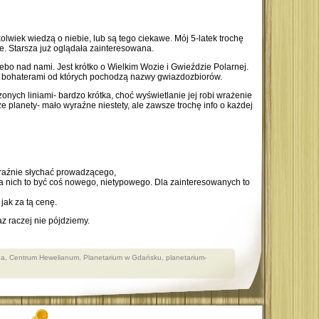
kolwiek wiedzą o niebie, lub są tego ciekawe. Mój 5-latek trochę
e. Starsza już oglądała zainteresowana.
bo nad nami. Jest krótko o Wielkim Wozie i Gwieździe Polarnej.
z bohaterami od których pochodzą nazwy gwiazdozbiorów.
nych liniami- bardzo krótka, choć wyświetlanie jej robi wrażenie
ze planety- mało wyraźne niestety, ale zawsze trochę info o każdej
raźnie słychać prowadzącego,
a nich to być coś nowego, nietypowego. Dla zainteresowanych to
 jak za tą cenę.
az raczej nie pójdziemy.
na
,
Centrum Hewelianum
,
Planetarium w Gdańsku
,
planetarium-