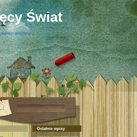
ięcy Świat
radości i problemy
Ostatnie wpisy
cy
Wakacje – poznajemy świat