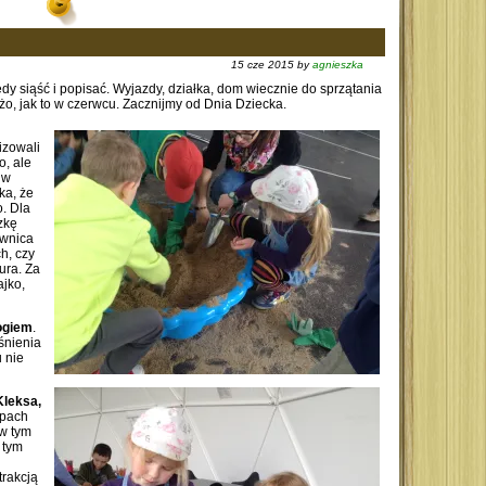
15 cze 2015 by
agnieszka
edy siąść i popisać. Wyjazdy, działka, dom wiecznie do sprzątania
użo, jak to w czerwcu. Zacznijmy od Dnia Dziecka.
izowali
o, ale
 w
ka, że
. Dla
zkę
ownica
h, czy
ura. Za
jko,
logiem
.
śnienia
 nie
Kleksa,
spach
w tym
 tym
rakcją