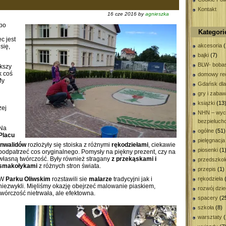
Kontakt
16 cze 2016 by
agnieszka
abo
Kategori
c jest
akcesoria
(
się,
bajki
(7)
BLW- bobas
ększy
k coś
domowy rec
My
Gdańsk dla
gry i zaba
książki
(13
zej
NHN – wyc
bezpieluch
Na
ogólne
(51)
Placu
pielęgnacja
Inwalidów
rozłożyły się stoiska z różnymi
rękodziełami
, ciekawie
piosenki
(1
podpatrzeć cos oryginalnego. Pomysły na piękny prezent, czy na
własną twórczość. Były również stragany
z przekąskami i
przedszkol
smakołykami
z różnych stron świata.
przepis
(1)
W
Parku Oliwskim
rozstawili sie
malarze
tradycyjni jak i
rękodzieła
(
niezwykli. Mięliśmy okazję obejrzeć malowanie piaskiem,
rozwój dzi
twórczość nietrwała, ale efektowna.
spacery
(2
szkoła
(8)
warsztaty
(