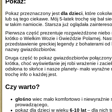
Pokaz:
Pokaz przeznaczony jest
dla dzieci
, które cokol
lub są tego ciekawe. Mój 5-latek trochę się bał s
w takim namiocie. Starsza już oglądała zainteres
Pierwsza część prezentuje rozgwieżdżone niebo 
krótko o Wielkim Wozie i Gwieździe Polarnej. Nas
przedstawienie greckiej legendy z bohaterami od
nazwy gwiazdozbiorów.
Druga część to pokaz gwiazdozbiorów połączonyc
krótka, choć wyświetlanie jej robi wrażenie i zaci
odsłona to słońce i nasze planety- mało wyraźne 
trochę info o każdej jest.
Czy warto?
głośno
wiec mało komfortowo i niewyraźnie 
prowadzącego,
pokaz dla dzieci w wieku
6-10 lat
– dla nich 