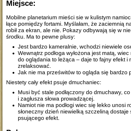
Miejsce:
Mobilne planetarium mieści sie w kulistym namioci
łące pomiędzy fortami. Myślałam, że zaciemnią na
robił za ekran, ale nie. Pokazy odbywają się w n
środku. Ma to pewne plusy:
Jest bardzo kameralnie, wchodzi niewiele os
Wewnątrz podłoga wyłożona jest matą, wiec 
do oglądania to leżąca – daje to fajny efekt i
zrelaksować.
Jak nie ma prześwitów to ogląda się bardzo 
Niestety cały efekt psuje dmuchaniec:
Musi być stale podłączony do dmuchawy, co 
i zagłusza słowa prowadzącej.
Namiot nie ma podłogi wiec się lekko unosi r
słoneczny dzień niewielką szczeliną dostaje 
psującego efekt.