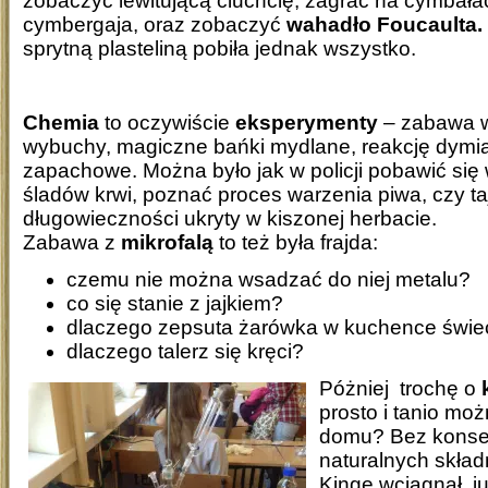
zobaczyć lewitującą ciuchcię, zagrać na cymbałac
cymbergaja, oraz zobaczyć
wahadło Foucaulta.
sprytną plasteliną pobiła jednak wszystko.
Chemia
to oczywiście
eksperymenty
– zabawa w
wybuchy, magiczne bańki mydlane, reakcję dymią
zapachowe. Można było jak w policji pobawić się
śladów krwi, poznać proces warzenia piwa, czy ta
długowieczności ukryty w kiszonej herbacie.
Zabawa z
mikrofalą
to też była frajda:
czemu nie można wsadzać do niej metalu?
co się stanie z jajkiem?
dlaczego zepsuta żarówka w kuchence świe
dlaczego talerz się kręci?
Póżniej trochę o
prosto i tanio moż
domu? Bez konse
naturalnych skła
Kingę wciągnął, j