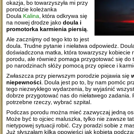
okazja, bo towarzyszyła mi przy
porodzie koleżanka
Doula
Kalina
, która odkrywa się
na nowej drodze jako
doula i
promotorka karmienia piersią
.
Ale zacznijmy od tego kto to jest
doula. Trudne pytanie i niełatwa odpowiedz. Doula
doświadczona matka, która towarzyszy kobiecie n
porodu, ale również pomaga przygotować się do te
po narodzinach słóży pomocą przy opiece i karm
Zwłaszcza przy pierwszym porodzie pojawia się
w
niepewności
. Doula jest po to, by nam pomóc p
tego niezwykłego wydarzenia, by wyjaśnić wszyst
dobrze przygotować nas do niełatwego zadania
potrzebne rzeczy, wybrać szpital.
Podczas porodu można mieć zazwyczaj jedną os
Może być to ojciec maluszka, tylko nie zawsze tat
nietypowej sytuacji robić. Czy poradzi sobie z m
Już słyszałam kilka opowieści jak kobieta podcz