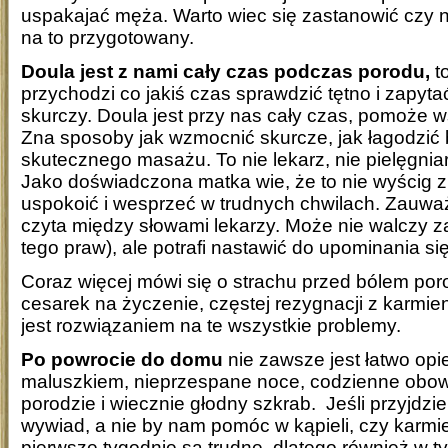
uspakajać męża. Warto wiec się zastanowić czy 
na to przygotowany.
Doula jest z nami cały czas podczas porodu,
to
przychodzi co jakiś czas sprawdzić tętno i zapyta
skurczy. Doula jest przy nas cały czas, pomoże 
Zna sposoby jak wzmocnić skurcze, jak łagodzić 
skutecznego masażu. To nie lekarz, nie pielęgniar
Jako doświadczona matka wie, że to nie wyścig z
uspokoić i wesprzeć w trudnych chwilach. Zauważ
czyta między słowami lekarzy. Może nie walczy z
tego praw), ale potrafi nastawić do upominania si
Coraz więcej mówi się o strachu przed bólem por
cesarek na życzenie, częstej rezygnacji z karmien
jest rozwiązaniem na te wszystkie problemy.
Po powrocie do domu
nie zawsze jest łatwo opi
maluszkiem, nieprzespane noce, codzienne obowi
porodzie i wiecznie głodny szkrab. Jeśli przyjdzi
wywiad, a nie by nam pomóc w kąpieli, czy karmie
pierwsze tygodnie są trudne, dlatego również w t