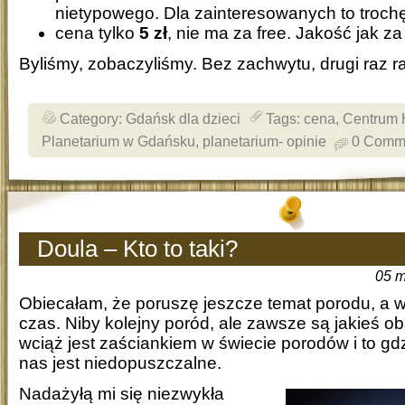
nietypowego. Dla zainteresowanych to troch
cena tylko
5 zł
, nie ma za free. Jakość jak za
Byliśmy, zobaczyliśmy. Bez zachwytu, drugi raz r
Category:
Gdańsk dla dzieci
Tags:
cena
,
Centrum 
Planetarium w Gdańsku
,
planetarium- opinie
0 Comm
Doula – Kto to taki?
05 m
Obiecałam, że poruszę jeszcze temat porodu, a w
czas. Niby kolejny poród, ale zawsze są jakieś 
wciąż jest zaściankiem w świecie porodów i to gd
nas jest niedopuszczalne.
Nadażyłą mi się niezwykła