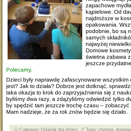
zapachowe mydła, 
kąpielowe. Od da
najdroższe w kos
opakowania. Wszy
podobnie, bo są n
samych składników
najwyżej niewielki
Domowe kosmetyk
świetna zabawa z
jeszcze przydatne
Polecamy
.
Dzieci były naprawdę zafascynowane wszystkim co
jest? Jak to działa? Dobrze jest dotknąć, sprawd
taka okazja to krok do zaprzyjaźnienia się z nauk
byliśmy dwa razy, a zdążyliśmy odwiedzić tylko d
by spędzić tam jeszcze trochę czasu – zobaczyć 
Mam nadzieje, że za rok znów będzie się działo.
Category:
Gdańsk dla dzieci
Tags:
chemia
,
domowe