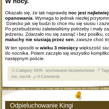
W nocy.
Okazało się, że tak naprawdę
noc jest najłatwie
opanowania
. Wymaga to jednak niezłej przytom
Dziecko jak się budzi to chce mu się siusiu i zazw
Po przebudzeniu załatwialiśmy potrzeby i mały za
jedzeniu. Zdarzało mu się zasnąć i bez posiłku, c
maluchy nie siusiają przez sen
, zawsze choć tr
W ten sposób w
wieku 3 miesięcy
większość siu
do nocnika. Potem zaczęło się wszystko kompliko
następnym poście.
Category:
NHN - wychowanie bezpieluchowe
Tag
noc
,
nocnik
0 Comments
Odpieluchowanie Kingi