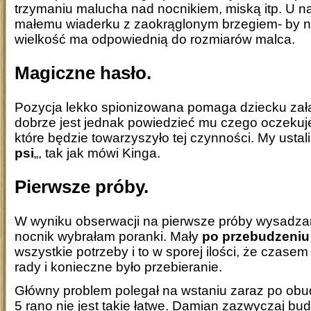
trzymaniu malucha nad nocnikiem, miską itp. U na
małemu wiaderku z zaokrąglonym brzegiem- by ni
wielkość ma odpowiednią do rozmiarów malca.
Magiczne hasło.
Pozycja lekko spionizowana pomaga dziecku zała
dobrze jest jednak powiedzieć mu czego oczeku
które będzie towarzyszyło tej czynności. My ustali
psi
„, tak jak mówi Kinga.
Pierwsze próby.
W wyniku obserwacji na pierwsze próby wysadza
nocnik wybrałam poranki. Mały
po
przebudzeniu
wszystkie potrzeby i to w sporej ilości, że czase
rady i konieczne było przebieranie.
Główny problem polegał na wstaniu zaraz po obu
5 rano nie jest takie łatwe. Damian zazwyczaj budz