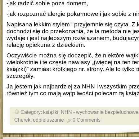
-jak radzić sobie poza domem,
-jak rozpoznać alergie pokarmowe i jak sobie z ni
Napisana lekkim stylem i przyjemnie się czyta. Z
dochodzi się do przekonania, że ta metoda nie jest
wydaje i jest najlepszym rozwiązaniem, budując
relację opiekuna z dzieckiem.
Oczywiście można się doczepić, że niektóre wątki
wielokrotnie i te częste nawiasy „(więcej na ten t
książki)” zamiast krótkiego nr. strony. Ale to tylko 
szczegóły.
Ja jestem jak najbardziej za NHN i wszystkim pr
również tym co mają wątpliwości polecam tą ksią
Category:
książki
,
NHN - wychowanie bezpieluchowe
Cherek
,
odpieluszanie
0 Comments