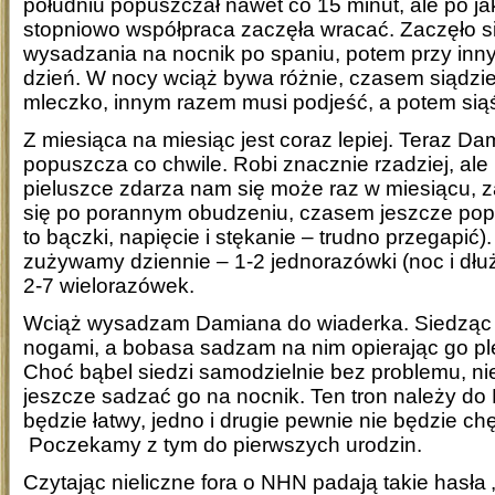
południu popuszczał nawet co 15 minut, ale po ja
stopniowo współpraca zaczęła wracać. Zaczęło s
wysadzania na nocnik po spaniu, potem przy inn
dzień. W nocy wciąż bywa różnie, czasem siądzie
mleczko, innym razem musi podjeść, a potem siąś
Z miesiąca na miesiąc jest coraz lepiej. Teraz Da
popuszcza co chwile. Robi znacznie rzadziej, al
pieluszce zdarza nam się może raz w miesiącu, z
się po porannym obudzeniu, czasem jeszcze popo
to bączki, napięcie i stękanie – trudno przegapić).
zużywamy dziennie – 1-2 jednorazówki (noc i dłu
2-7 wielorazówek.
Wciąż wysadzam Damiana do wiaderka. Siedząc 
nogami, a bobasa sadzam na nim opierając go ple
Choć bąbel siedzi samodzielnie bez problemu, n
jeszcze sadzać go na nocnik. Ten tron należy do K
będzie łatwy, jedno i drugie pewnie nie będzie ch
Poczekamy z tym do pierwszych urodzin.
Czytając nieliczne fora o NHN padają takie hasła 