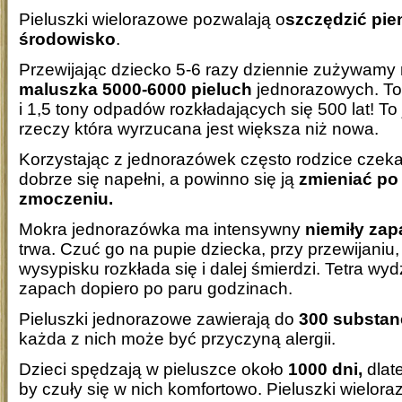
Pieluszki wielorazowe pozwalają o
szczędzić pien
środowisko
.
Przewijając dziecko 5-6 razy dziennie zużywamy
maluszka 5000-6000 pieluch
jednorazowych. To
i 1,5 tony odpadów rozkładających się 500 lat! To
rzeczy która wyrzucana jest większa niż nowa.
Korzystając z jednorazówek często rodzice czeka
dobrze się napełni, a powinno się ją
zmieniać po
zmoczeniu.
Mokra jednorazówka ma intensywny
niemiły za
trwa. Czuć go na pupie dziecka, przy przewijaniu,
wysypisku rozkłada się i dalej śmierdzi. Tetra wy
zapach dopiero po paru godzinach.
Pieluszki jednorazowe zawierają do
300 substan
każda z nich może być przyczyną alergii.
Dzieci spędzają w pieluszce około
1000 dni,
dlate
by czuły się w nich komfortowo. Pieluszki wielo