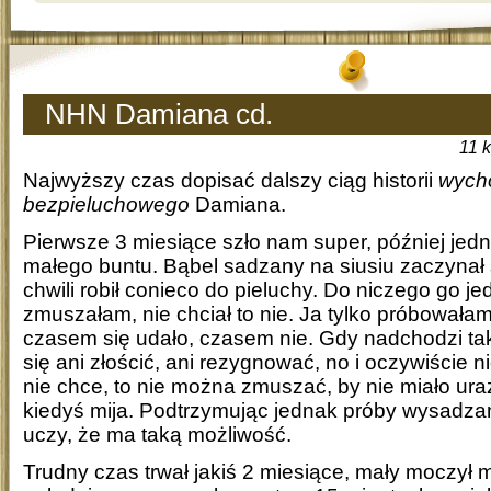
NHN Damiana cd.
11 
Najwyższy czas dopisać dalszy ciąg historii
wych
bezpieluchowego
Damiana.
Pierwsze 3 miesiące szło nam super, później jed
małego buntu. Bąbel sadzany na siusiu zaczynał 
chwili robił conieco do pieluchy. Do niczego go je
zmuszałam, nie chciał to nie. Ja tylko próbowałam
czasem się udało, czasem nie. Gdy nadchodzi ta
się ani złościć, ani rezygnować, no i oczywiście ni
nie chce, to nie można zmuszać, by nie miało ura
kiedyś mija. Podtrzymując jednak próby wysadzan
uczy, że ma taką możliwość.
Trudny czas trwał jakiś 2 miesiące, mały moczył 