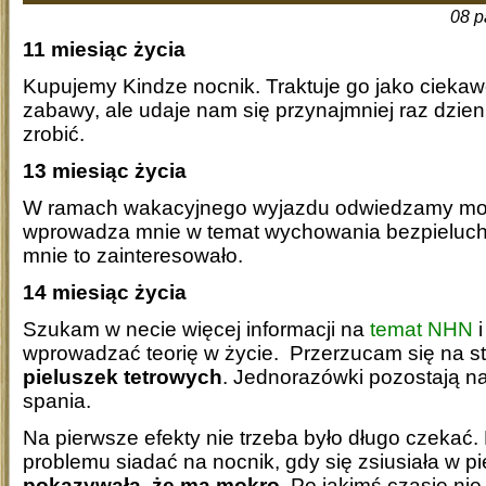
08 p
11 miesiąc życia
Kupujemy Kindze nocnik. Traktuje go jako ciekaw
zabawy, ale udaje nam się przynajmniej raz dzien
zrobić.
13 miesiąc życia
W ramach wakacyjnego wyjazdu odwiedzamy moją
wprowadza mnie w temat wychowania bezpieluc
mnie to zainteresowało.
14 miesiąc życia
Szukam w necie więcej informacji na
temat NHN
i
wprowadzać teorię w życie. Przerzucam się na 
pieluszek tetrowych
. Jednorazówki pozostają na
spania.
Na pierwsze efekty nie trzeba było długo czekać.
problemu siadać na nocnik, gdy się zsiusiała w p
pokazywała, że ma mokro
. Po jakimś czasie ni