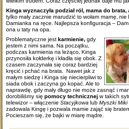
wielkim trudem. Coraz częściej jednak daje mu ja
Kinga wyznaczyła podział ról, mama do brata, a 
tylko mały zacznie marudzić to wołam mamę, nie lu
Damianka na ręce. Najlepsza konfiguracja – Da
ona u taty na opa.
Problematyczne jest
karmienie,
gdy
jestem z nimi sama. Na początku,
podczas karmienia na leżąco, Kinga
przynosiła kołderkę i kładła się obok. Z
czasem zaczynała się coraz bardziej
kręcić i pchać na brata. Nawet jak z
małym siedzę i Kinga się niecierpliwi to
siada obok i zaczyna go kopać. Ale to
naprawdę, gdy mały długo nie może zasnąć i mar
dorobiliśmy się
pomocy technicznej
w takich syt
telewizor – włączenie
St
acyjkowa
lub
Myszki Miki
zadowala Kingę i pozwala mamie zająć się bratem
Pocieszam się, że bajki w miarę mądre.