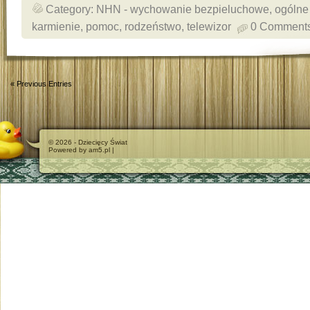
Category:
NHN - wychowanie bezpieluchowe
,
ogólne
karmienie
,
pomoc
,
rodzeństwo
,
telewizor
0 Comment
« Previous Entries
© 2026 - Dziecięcy Świat
Powered by am5.pl |