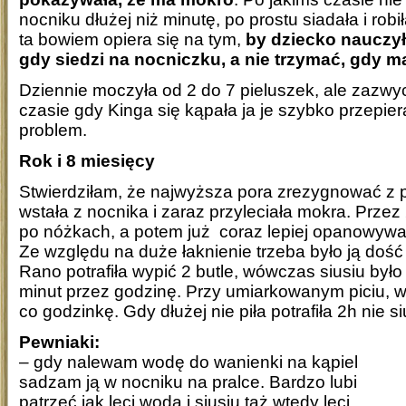
nocniku dłużej niż minutę, po prostu siadała i rob
ta bowiem opiera się na tym,
by dziecko nauczyło
gdy siedzi na nocniczku, a nie trzymać, gdy m
Dziennie moczyła od 2 do 7 pieluszek, ale zazwyc
czasie gdy Kinga się kąpała ja je szybko przepier
problem.
Rok i 8 miesięcy
Stwierdziłam, że najwyższa pora zrezygnować z p
wstała z nocnika i zaraz przyleciała mokra. Przez
po nóżkach, a potem już coraz lepiej opanowywa
Ze względu na duże łaknienie trzeba było ją dość
Rano potrafiła wypić 2 butle, wówczas siusiu był
minut przez godzinę. Przy umiarkowanym piciu, w
co godzinkę. Gdy dłużej nie piła potrafiła 2h nie si
Pewniaki:
– gdy nalewam wodę do wanienki na kąpiel
sadzam ją w nocniku na pralce. Bardzo lubi
patrzeć jak leci woda i siusiu taż wtedy leci,