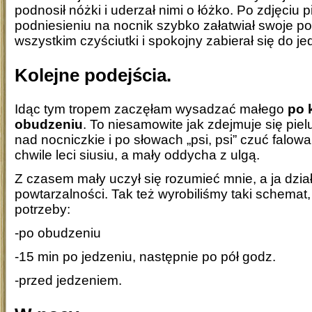
podnosił nóżki i uderzał nimi o łóżko. Po zdjęciu p
podniesieniu na nocnik szybko załatwiał swoje po
wszystkim czyściutki i spokojny zabierał się do je
Kolejne podejścia.
Idąc tym tropem zaczęłam wysadzać małego
po 
obudzeniu
. To niesamowite jak zdejmuje się pie
nad nocniczkie i po słowach „psi, psi” czuć falowa
chwile leci siusiu, a mały oddycha z ulgą.
Z czasem mały uczył się rozumieć mnie, a ja dzi
powtarzalności. Tak też wyrobiliśmy taki schemat
potrzeby:
-po obudzeniu
-15 min po jedzeniu, następnie po pół godz.
-przed jedzeniem.