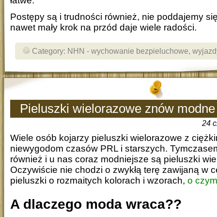
łatwe.
Postępy są i trudności również, nie poddajemy si
nawet mały krok na przód daje wiele radości.
Category:
NHN - wychowanie bezpieluchowe
,
wyjazd
Pieluszki wielorazowe znów modne
24 
Wiele osób kojarzy pieluszki wielorazowe z ciężk
niewygodom czasów PRL i starszych. Tymczasem
również i u nas coraz modniejsze są pieluszki wi
Oczywiście nie chodzi o zwykłą terę zawijaną w c
pieluszki o rozmaitych kolorach i wzorach,
o czym
A dlaczego moda wraca??