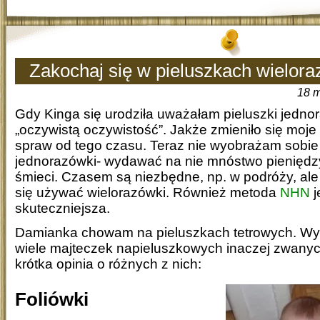
Zakochaj się w pieluszkach wielor
18 m
Gdy Kinga się urodziła uważałam pieluszki jedn
„oczywistą oczywistość”. Jakże zmieniło się moje
spraw od tego czasu. Teraz nie wyobrażam sobi
jednorazówki- wydawać na nie mnóstwo pieniędz
śmieci. Czasem są niezbędne, np. w podróży, al
się używać wielorazówki. Również metoda
NHN
j
skuteczniejsza.
Damianka chowam na pieluszkach tetrowych. W
wiele majteczek napieluszkowych inaczej zwanyc
krótka opinia o różnych z nich:
Foliówki