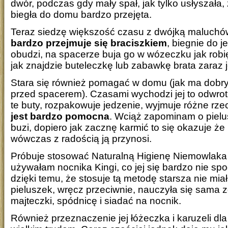
dwór, podczas gdy mały spał, jak tylko usłyszała, 
biegła do domu bardzo przejęta.
Teraz siedzę większość czasu z dwójką maluch
bardzo przejmuje się braciszkiem
, biegnie do j
obudzi, na spacerze buja go w wózeczku jak robi
jak znajdzie buteleczkę lub zabawkę brata zaraz j
Stara się również pomagać w domu (jak ma dobry
przed spacerem). Czasami wychodzi jej to odwrot
te buty, rozpakowuje jedzenie, wyjmuje różne rz
jest bardzo pomocna
. Wciąż zapominam o pielu
buzi, dopiero jak zacznę karmić to się okazuje że
wówczas z radością ją przynosi.
Próbuje stosować Naturalną Higienę Niemowlaka 
używałam nocnika Kingi, co jej się bardzo nie sp
dzięki temu, że stosuje tą metodę starsza nie mia
pieluszek, wręcz przeciwnie, nauczyła się sama
majteczki, spódnicę i siadać na nocnik.
Również przeznaczenie jej łóżeczka i karuzeli dl