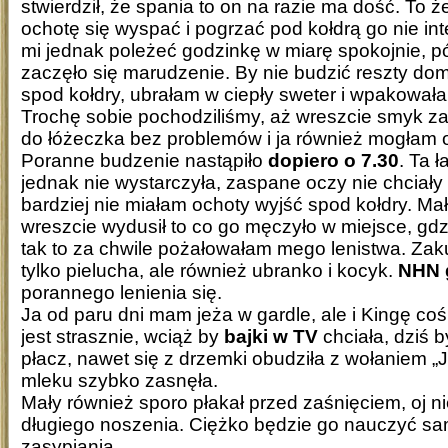
stwierdził, że spania to on na razie ma dość. To
ochotę się wyspać i pogrzać pod kołdrą go nie in
mi jednak poleżeć godzinkę w miarę spokojnie, p
zaczęło się marudzenie. By nie budzić reszty do
spod kołdry, ubrałam w ciepły sweter i wpakował
Trochę sobie pochodziliśmy, aż wreszcie smyk z
do łóżeczka bez problemów i ja również mogłam o
Poranne budzenie nastąpiło
dopiero o 7.30
. Ta 
jednak nie wystarczyła, zaspane oczy nie chciały 
bardziej nie miałam ochoty wyjść spod kołdry. Mały
wreszcie wydusił to co go męczyło w miejsce, gdzi
tak to za chwile pożałowałam mego lenistwa. Zak
tylko pielucha, ale również ubranko i kocyk.
NHN 
porannego lenienia się.
Ja od paru dni mam jeża w gardle, ale i Kingę c
jest strasznie, wciąż by
bajki w TV
chciała, dziś b
płacz, nawet się z drzemki obudziła z wołaniem „
mleku szybko zasnęła.
Mały również sporo płakał przed zaśnięciem, oj ni
długiego noszenia. Ciężko będzie go nauczyć s
zasypiania