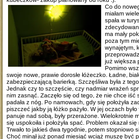
Co do noweg
miałam wiele
spała w tury
zdecydowanie
ma mały poko
poza tym m
wynajętym, 
przeprowadz
już większa 
Pomimo wszy
swoje nowe, prawie dorosłe łóżeczko. Ładne, biał
zabezpieczającą barierką. Szczęśliwa była z te
Jednak czy to szczęście, czy nadmiar wrażeń spr
nim zasnąć. Zaczęło się od tego, że nie chce iść
padała z nóg. Po namowach, gdy się położyła zac
piszczeć jakby ją łóżko pażyło. W jej oczach było 
panuje nad sobą, były przerażone. Wielokrotnie mu
się uspokoiła i położyła spać. Problem okazał się
Trwało to jakieś dwa tygodnie, potem stopniowo s
Choć minął już ponad miesiąć wciąż muszę być pr