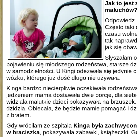
Jak to jest
maluchów
Odpowiedz n
Często taki 
czasu wolne
tak napraw
jak się oba
Słyszałam o
pojawieniu się młodszego rodzeństwa, starsze dzie
w samodzielności. U Kingi odezwała się jedynie 
wózku, którego już dość długo nie używała.
Kinga bardzo niecierpliwie oczekiwała rodzeństwa.
jedzeniem mama dostawała dwie porcje, dla siebie
widziała malutkie dzieci pokazywała na brzuszek, 
dzidzia. Obiecała, że będzie mamie pomagać i dz
z bratem.
Gdy wróciłam ze szpitala
Kinga była zachwycona
w braciszka
, pokazywała zabawki, książeczki. G