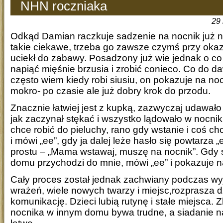
NHN roczniaka
29 
Odkąd Damian raczkuje sadzenie na nocnik już ni
takie ciekawe, trzeba go zawsze czymś przy okazj
uciekł do zabawy. Posadzony już wie jednak o co 
napiąć mięśnie brzusia i zrobić conieco. Co do d
często wiem kiedy robi siusiu, on pokazuje na noc
mokro- po czasie ale już dobry krok do przodu.
Znacznie łatwiej jest z kupką, zazwyczaj udawało
jak zaczynał stękać i wszystko lądowało w nocnik
chce robić do pieluchy, rano gdy wstanie i coś ch
i mówi „ee”, gdy ja dalej leże hasło się powtarza „
prostu – „Mama wstawaj, muszę na nocnik”. Gdy s
domu przychodzi do mnie, mówi „ee” i pokazuje n
Cały proces został jednak zachwiany podczas w
wrażeń, wiele nowych twarzy i miejsc,rozprasza dz
komunikację. Dzieci lubią rutynę i stałe miejsca. 
nocnika w innym domu bywa trudne, a siadanie na 