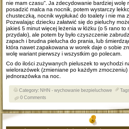
nie mam czasu”. Ja zdecydowanie bardziej wolę r
posadzić malca na nocnik, potem wystarczy lekk
chusteczką, nocnik wypłukać do toalety i nie ma
Pozwalając dziecku załatwić się do pieluchy mo
jakieś 5 minut więcej leżenia w łóżku (o 5 rano to
przydało), ale potem by było czyszczenie zabrudz
zapach i brudna pielucha do prania, lub śmierdz
która nawet zapakowana w worek daje o sobie z
wolę wariant pierwszy i wszystkim go polecam.
Co do ilości zużywanych pieluszek to wychodzi 
wielorazówek (zmieniane po każdym zmoczeniu) 
jednorazówka na noc.
Category:
NHN - wychowanie bezpieluchowe
Tag
0 Comments