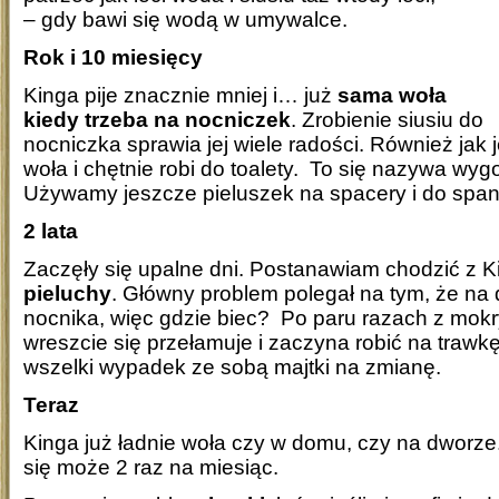
– gdy bawi się wodą w umywalce.
Rok i 10 miesięcy
Kinga pije znacznie mniej i… już
sama woła
kiedy trzeba na nocniczek
. Zrobienie siusiu do
nocniczka sprawia jej wiele radości. Również jak
woła i chętnie robi do toalety. To się nazywa wyg
Używamy jeszcze pieluszek na spacery i do span
2 lata
Zaczęły się upalne dni. Postanawiam chodzić z 
pieluchy
. Główny problem polegał na tym, że na
nocnika, więc gdzie biec? Po paru razach z mok
wreszcie się przełamuje i zaczyna robić na trawk
wszelki wypadek ze sobą majtki na zmianę.
Teraz
Kinga już ładnie woła czy w domu, czy na dworze
się może 2 raz na miesiąc.