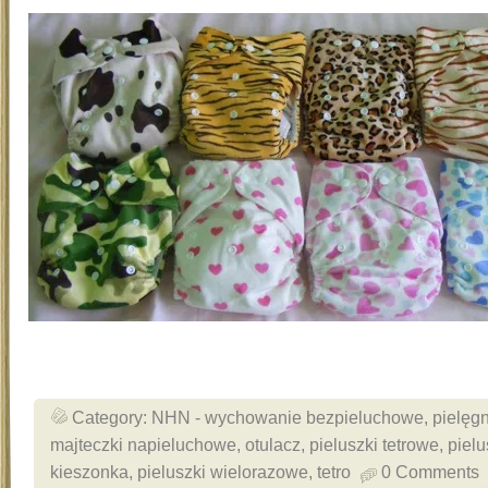
Category:
NHN - wychowanie bezpieluchowe
,
pielęg
majteczki napieluchowe
,
otulacz
,
pieluszki tetrowe
,
pielu
kieszonka
,
pieluszki wielorazowe
,
tetro
0 Comments