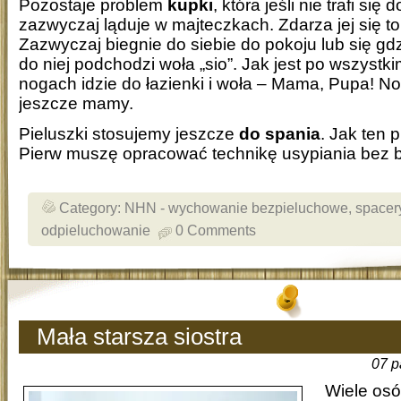
Pozostaje problem
kupki
, która jeśli nie trafi się 
zazwyczaj ląduje w majteczkach. Zdarza jej się to
Zazwyczaj biegnie do siebie do pokoju lub się gd
do niej podchodzi woła „sio”. Jak jest po wszystk
nogach idzie do łazienki i woła – Mama, Pupa! No
jeszcze mamy.
Pieluszki stosujemy jeszcze
do spania
. Jak ten
Pierw muszę opracować technikę usypiania bez b
Category:
NHN - wychowanie bezpieluchowe
,
spacer
odpieluchowanie
0 Comments
Mała starsza siostra
07 p
Wiele osó