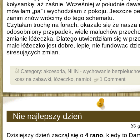
kołysankę, aż zaśnie. Wcześniej w południe dawa
mówiłam „pa” i wychodziłam z pokoju. Jeszcze pe
zanim znów wrócimy do tego schematu.
Czytałam trochę na forach, okazało się że nasza 
odosobniony przypadek, wiele maluchów przecho
zmianie łóżeczka. Dlatego utwierdziłam się w prz
małe łóżeczko jest dobre, lepiej nie fundowac dzi
stresujących zmian.
Category:
akcesoria
,
NHN - wychowanie bezpieluch
kosz na zabawki
,
łóżeczko
,
namiot
1 Comment
Nie najlepszy dzień
30 
Dzisiejszy dzień zaczął się o
4 rano
, kiedy to Dam