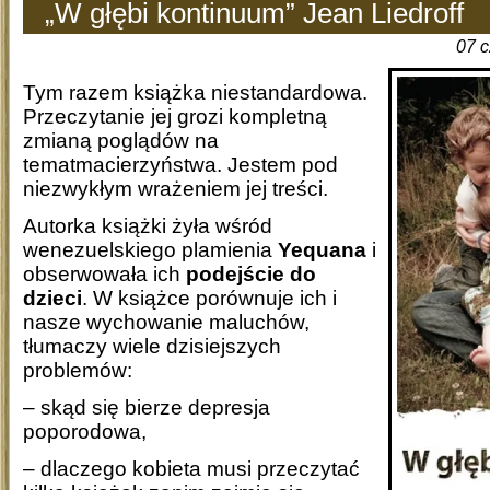
„W głębi kontinuum” Jean Liedroff
07 
Tym razem książka niestandardowa.
Przeczytanie jej grozi kompletną
zmianą poglądów na
tematmacierzyństwa. Jestem pod
niezwykłym wrażeniem jej treści.
Autorka książki żyła wśród
wenezuelskiego plamienia
Yequana
i
obserwowała ich
podejście do
dzieci
. W książce porównuje ich i
nasze wychowanie maluchów,
tłumaczy wiele dzisiejszych
problemów:
– skąd się bierze depresja
poporodowa,
– dlaczego kobieta musi przeczytać