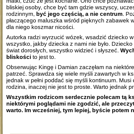
matki, czuć że jest kochane. Ono chce poznawać
bliskiej osoby, chce być tam gdzie wszyscy, ucze
rodzinnym,
być jego częścią, a nie centrum
. Po
płaczącego maluszka wśród pięknych zabawek w
dla niego koszmar nicości.
Autorka radzi wyrzucić wózek, wsadzić dziecko w 
wszystko, jakby dziecka z nami nie było. Dzieck
świat dorosłych, wszystko widzieć i słyszeć.
Wych
bliskości
to jest to.
Obserwując Kingę i Damian zaczęłam na niektóre
patrzeć. Sprawdza się wiele myśli zawartych w k
jednak w pełni poddać się myśli kontinuum. Musi 
rodzina, inaczej nie jest to proste. Warto jednak 
Wszystkim rodzicom serdecznie polecam tą ks
niektórymi poglądami nie zgodzić, ale przecz
warto. Im wcześniej, tym lepiej, byście potem n