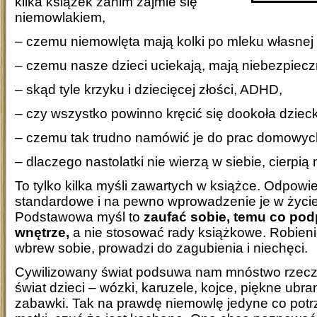
kilka książek zanim zajmie się
niemowlakiem,
– czemu niemowlęta mają kolki po mleku własnej 
– czemu nasze dzieci uciekają, mają niebezpiec
– skąd tyle krzyku i dziecięcej złości, ADHD,
– czy wszystko powinno kręcić się dookoła dziec
– czemu tak trudno namówić je do prac domowyc
– dlaczego nastolatki nie wierzą w siebie, cierpią
To tylko kilka myśli zawartych w książce. Odpowie
standardowe i na pewno wprowadzenie je w życie 
Podstawowa myśl to
zaufać sobie, temu co po
wnętrze,
a nie stosować rady książkowe. Robien
wbrew sobie, prowadzi do zagubienia i niechęci.
Cywilizowany świat podsuwa nam mnóstwo rzecz
świat dzieci – wózki, karuzele, kojce, piękne ubr
zabawki. Tak na prawdę niemowlę jedyne co potrz