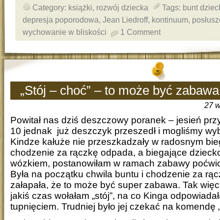
Category:
książki
,
rozwój dziecka
Tags:
bunt dziec
depresja poporodowa
,
Jean Liedroff
,
kontinuum
,
posłus
wychowanie w bliskości
1 Comment
„Stój – choć” – to może być zabawa
27 w
Powitał nas dziś deszczowy poranek – jesień prz
10 jednak już deszczyk przeszedł i mogliśmy wyb
Kindze kałuże nie przeszkadzały w radosnym bi
chodzenie za rączkę odpada, a biegające dziecko
wózkiem, postanowiłam w ramach zabawy poćwic
Była na początku chwila buntu i chodzenie za rącz
załapała, że to może być super zabawa. Tak więc 
jakiś czas wołałam „stój”, na co Kinga odpowiadała 
tupnięciem. Trudniej było jej czekać na komendę 