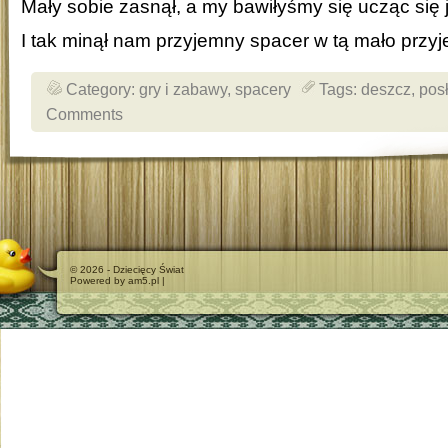
Mały sobie zasnął, a my bawiłyśmy się ucząc się
I tak minął nam przyjemny spacer w tą mało prz
Category:
gry i zabawy
,
spacery
Tags:
deszcz
,
pos
Comments
© 2026 - Dziecięcy Świat
Powered by am5.pl |