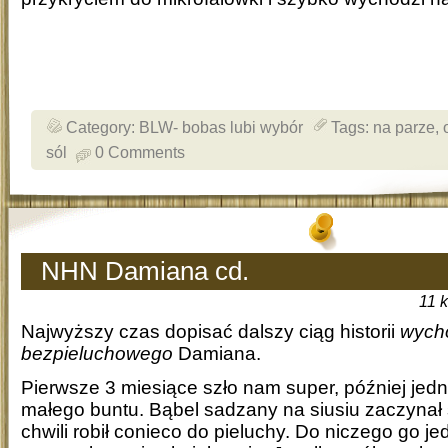
Category:
BLW- bobas lubi wybór
Tags:
na parze
,
sól
0 Comments
NHN Damiana cd.
11 
Najwyższy czas dopisać dalszy ciąg historii
wych
bezpieluchowego
Damiana.
Pierwsze 3 miesiące szło nam super, później jed
małego buntu. Bąbel sadzany na siusiu zaczynał 
chwili robił conieco do pieluchy. Do niczego go je