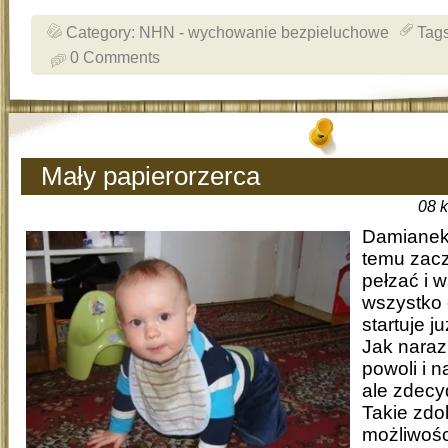
Category:
NHN - wychowanie bezpieluchowe
Tag
0 Comments
Mały papierorzerca
08 
Damianek 
temu zacz
pełzać i 
wszystko 
startuje 
Jak naraz
powoli i n
ale zdecy
Takie zdo
możliwośc