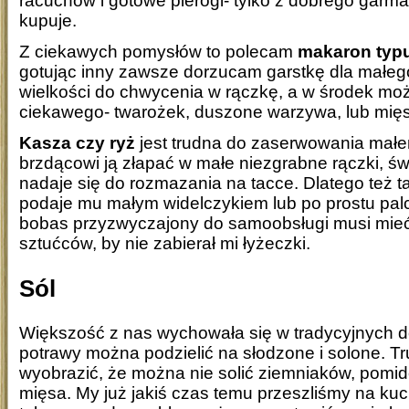
racuchów i gotowe pierogi- tylko z dobrego garm
kupuje.
Z ciekawych pomysłów to polecam
makaron typu
gotując inny zawsze dorzucam garstkę dla małego
wielkości do chwycenia w rączkę, a w środek mo
ciekawego- twarożek, duszone warzywa, lub mię
Kasza czy ryż
jest trudna do zaserwowania mał
brzdącowi ją złapać w małe niezgrabne rączki, św
nadaje się do rozmazania na tacce. Dlatego też t
podaje mu małym widelczykiem lub po prostu pal
bobas przyzwyczajony do samoobsługi musi mie
sztućców, by nie zabierał mi łyżeczki.
Sól
Większość z nas wychowała się w tradycyjnych 
potrawy można podzielić na słodzone i solone. 
wyobrazić, że można nie solić ziemniaków, pomid
mięsa. My już jakiś czas temu przeszliśmy na kuc