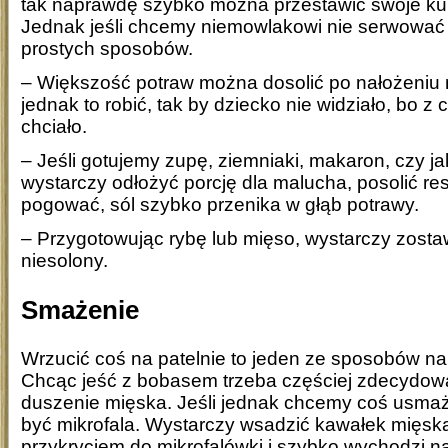
tak naprawdę szybko można przestawić swoje k
Jednak jeśli chcemy niemowlakowi nie serwować s
prostych sposobów.
– Większość potraw można dosolić po nałożeniu na
jednak to robić, tak by dziecko nie widziało, bo z
chciało.
– Jeśli gotujemy zupę, ziemniaki, makaron, czy j
wystarczy odłożyć porcję dla malucha, posolić res
pogować, sól szybko przenika w głąb potrawy.
– Przygotowując rybę lub mięso, wystarczy zosta
niesolony.
Smażenie
Wrzucić coś na patelnie to jeden ze sposobów na
Chcąc jeść z bobasem trzeba częściej zdecydować
duszenie mięska. Jeśli jednak chcemy coś usm
być mikrofala. Wystarczy wsadzić kawałek mięska
przykryciem do mikrofalówki i szybko wychodzi n