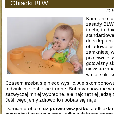
Obiadki BLW
21 
Karmienie b
zasady BLW
trochę trudni
standardowe
do sklepu ni
obiadowej po
zamknietej w
przeciwnie, 
gotowizny sk
niewskazana
w niej soli i
Czasem trzeba się nieco wysilić. Ale skomponowa
rodzinki nie jest takie trudne. Bobasy chowane 
zazwyczaj mniej wybredne, ale najchętniej jedzą z
Jeśli więc jemy zdrowo to i bobas się naje.
Damian próbuje
już prawie wszystko
. Jadł lek