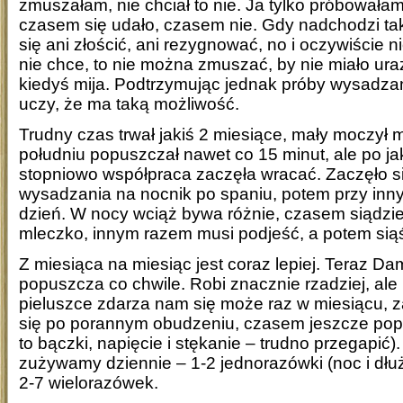
zmuszałam, nie chciał to nie. Ja tylko próbowałam
czasem się udało, czasem nie. Gdy nadchodzi ta
się ani złościć, ani rezygnować, no i oczywiście ni
nie chce, to nie można zmuszać, by nie miało ura
kiedyś mija. Podtrzymując jednak próby wysadzan
uczy, że ma taką możliwość.
Trudny czas trwał jakiś 2 miesiące, mały moczył 
południu popuszczał nawet co 15 minut, ale po ja
stopniowo współpraca zaczęła wracać. Zaczęło s
wysadzania na nocnik po spaniu, potem przy inn
dzień. W nocy wciąż bywa różnie, czasem siądzie
mleczko, innym razem musi podjeść, a potem siąś
Z miesiąca na miesiąc jest coraz lepiej. Teraz Da
popuszcza co chwile. Robi znacznie rzadziej, al
pieluszce zdarza nam się może raz w miesiącu, z
się po porannym obudzeniu, czasem jeszcze popo
to bączki, napięcie i stękanie – trudno przegapić).
zużywamy dziennie – 1-2 jednorazówki (noc i dłu
2-7 wielorazówek.