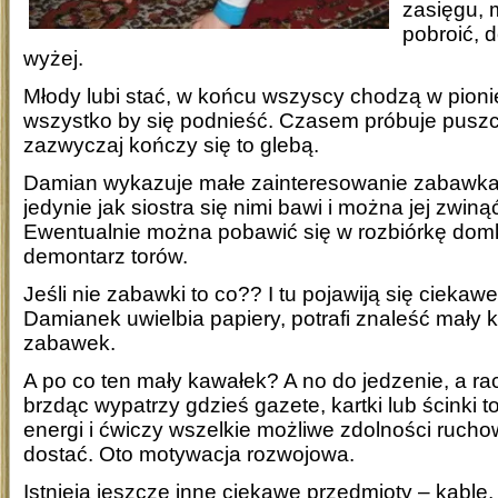
zasięgu, 
pobroić, d
wyżej.
Młody lubi stać, w końcu wszyscy chodzą w pioni
wszystko by się podnieść. Czasem próbuje puszc
zazwyczaj kończy się to glebą.
Damian wykazuje małe zainteresowanie zabawka
jedynie jak siostra się nimi bawi i można jej zwiną
Ewentualnie można pobawić się w rozbiórkę dom
demontarz torów.
Jeśli nie zabawki to co?? I tu pojawiją się cieka
Damianek uwielbia papiery, potrafi znaleść mały 
zabawek.
A po co ten mały kawałek? A no do jedzenie, a rac
brzdąc wypatrzy gdzieś gazete, kartki lub ścinki t
energi i ćwiczy wszelkie możliwe zdolności ruchow
dostać. Oto motywacja rozwojowa.
Istnieją jeszcze inne ciekawe przedmioty – kable, pi