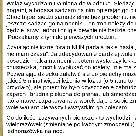
Wciąż wysadzam Damiana do wiaderka. Siedząc 
nogami, a bobasa sadzam na nim opierając go ple
Choć bąbel siedzi samodzielnie bez problemu, n
jeszcze sadzać go na nocnik. Ten tron należy do K
będzie łatwy, jedno i drugie pewnie nie będzie ch
Poczekamy z tym do pierwszych urodzin.
Czytając nieliczne fora o NHN padają takie hasła 
nie mam czasu”. Ja zdecydowanie bardziej wolę r
posadzić malca na nocnik, potem wystarczy lekk
chusteczką, nocnik wypłukać do toalety i nie ma
Pozwalając dziecku załatwić się do pieluchy mo
jakieś 5 minut więcej leżenia w łóżku (o 5 rano to
przydało), ale potem by było czyszczenie zabrudz
zapach i brudna pielucha do prania, lub śmierdz
która nawet zapakowana w worek daje o sobie z
wolę wariant pierwszy i wszystkim go polecam.
Co do ilości zużywanych pieluszek to wychodzi 
wielorazówek (zmieniane po każdym zmoczeniu) 
jednorazówka na noc.