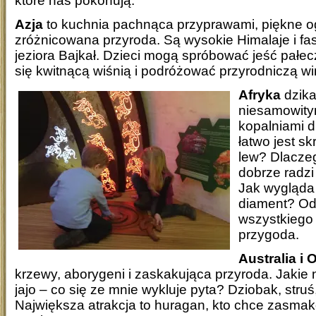
które nas pokonują.
Azja
to kuchnia pachnąca przyprawami, piękne og
zróżnicowana przyroda. Są wysokie Himalaje i fa
jeziora Bajkał. Dzieci mogą spróbować jeść pałe
się kwitnącą wiśnią i podróżować przyrodniczą wi
Afryka
dzika
niesamowitym
kopalniami 
łatwo jest sk
lew? Dlaczeg
dobrze radzi
Jak wygląda
diament? Od
wszystkiego 
przygoda.
Australia i 
krzewy, aborygeni i zaskakująca przyroda. Jakie 
jajo – co się ze mnie wykluje pyta? Dziobak, stru
Największa atrakcja to huragan, kto chce zasma