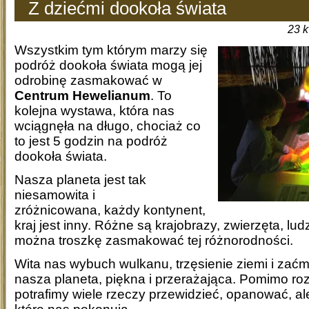
Z dziećmi dookoła świata
23 
Wszystkim tym którym marzy się
podróż dookoła świata mogą jej
odrobinę zasmakować w
Centrum Hewelianum
. To
kolejna wystawa, która nas
wciągnęła na długo, chociaż co
to jest 5 godzin na podróż
dookoła świata.
Nasza planeta jest tak
niesamowita i
zróżnicowana, każdy kontynent,
kraj jest inny. Różne są krajobrazy, zwierzęta, lud
można troszkę zasmakować tej różnorodności.
Wita nas wybuch wulkanu, trzęsienie ziemi i zaćm
nasza planeta, piękna i przerażająca. Pomimo roz
potrafimy wiele rzeczy przewidzieć, opanować, al