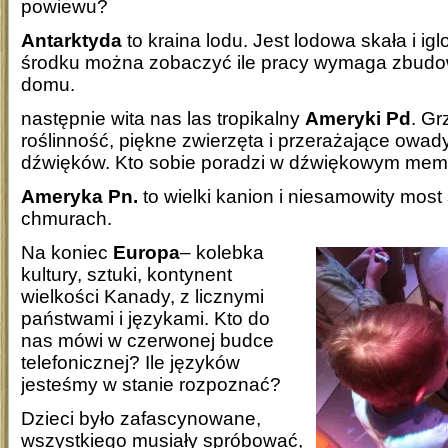
powiewu?
Antarktyda
to kraina lodu. Jest lodowa skała i ig
środku można zobaczyć ile pracy wymaga zbudo
domu.
następnie wita nas las tropikalny
Ameryki Pd
. Gr
roślinność, piękne zwierzęta i przerażające owady
dźwięków. Kto sobie poradzi w dźwiękowym me
Ameryka Pn.
to wielki kanion i niesamowity most
chmurach.
Na koniec
Europa
– kolebka
kultury, sztuki, kontynent
wielkości Kanady, z licznymi
państwami i językami. Kto do
nas mówi w czerwonej budce
telefonicznej? Ile języków
jesteśmy w stanie rozpoznać?
Dzieci było zafascynowane,
wszystkiego musiały spróbować,