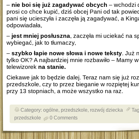
–
nie boi się już zagadywać obcych
– wchodzi d
prosi co chce kupić, dziś obcej Pani od tak powie
pani się ucieszyła i zaczęła ją zagadywać, a King
odpowiadała,
–
jest mniej posłuszna
, zaczęła mi uciekać na s
wybiegać, jak to tłumaczy,
–
szybko łapie nowe słowa i nowe teksty
. Już 
tylko OK? A najbardziej mnie rozbawiło – Mamy w
telewizorek
na stanie.
Ciekawe jak to będzie dalej. Teraz nam się już roz
przedszkole, czy to przez bieganie w rozpiętej kur
przy 13 stopniach, a może wszystko na raz.
Category:
ogólne
,
przedszkole
,
rozwój dziecka
Ta
przedszkole
0 Comments