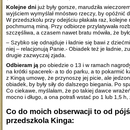
Kolejne dni
już były gorsze, marudziła wieczore
wyjściem wymyślał mnóstwo rzeczy, by opóźnić 
W przedszkolu przy odejściu płakała raz, kolejne r
pochmurną miną. Przy odbiorze przylatywała roz
szczęśliwa, a czasem nawet bratu mówiła, że było 
– Szybko się odnajduje i ładnie się bawi z dziećmi
niej – relacjonują Panie.- Obiadek też je ładnie, z
drugie zazwyczaj zjada.
Odbieram ją
po obiedzie o 13 i w ramach nagrod
na krótki spacerek- a to do parku, a to pokarmić
z Kingą umowę, że przynoszę jej picie, ale jedzon
obiadek, by były siły do dalszego biegania. Po sp
Co ciekawe, myślałam, że po takiej dawce wraże
mocno i długo, a ona potrafi wstać po 1 lub 1,5 h
Co do moich obserwacji to od pójś
przedszkola Kinga: