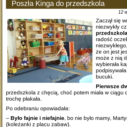
Poszła Kinga do przedszkola
12 
Zaczął się w
niezwykły cz
przedszkol
radość ocze
niezwykłego,
że on jest je
może z nią i
wybierała ka
podpisywała
bucuki.
Pierwsze dw
przedszkola z chęcią, choć potem miała w ciągu dn
trochę płakała.
Po odebraniu opowiadała:
–
Było fajnie i niefajnie
, bo nie było mamy, Marty
(koleżanki z placu zabaw).