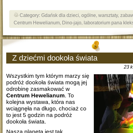
Category:
Gdańsk dla dzieci
,
ogólne
,
warsztaty
,
zabaw
Centrum Hewelianum
,
Dino-jajo
,
laboratorium pana klek
Z dziećmi dookoła świata
23 
Wszystkim tym którym marzy się
podróż dookoła świata mogą jej
odrobinę zasmakować w
Centrum Hewelianum
. To
kolejna wystawa, która nas
wciągnęła na długo, chociaż co
to jest 5 godzin na podróż
dookoła świata.
Nasza planeta jest tak