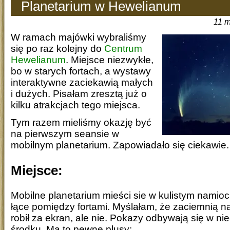
Planetarium w Hewelianum
11 m
W ramach majówki wybraliśmy
się po raz kolejny do
Centrum
Hewelianum
. Miejsce niezwykłe,
bo w starych fortach, a wystawy
interaktywne zaciekawią małych
i dużych. Pisałam zresztą już o
kilku atrakcjach tego miejsca.
Tym razem mieliśmy okazję być
na pierwszym seansie w
mobilnym planetarium. Zapowiadało się ciekawie.
Miejsce:
Mobilne planetarium mieści sie w kulistym namioci
łące pomiędzy fortami. Myślałam, że zaciemnią na
robił za ekran, ale nie. Pokazy odbywają się w n
środku. Ma to pewne plusy: