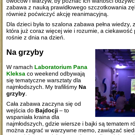
owoców i warzyw, by poznać ich wartości odżywc
zabawa z nauką prawidłowego szczotkowania z
również poćwiczyć akcję reanimacyjną.
Dla dzieci była to szalona zabawa pełna wiedzy, 
która już coraz więcej wie i rozumie, a ciekawość
rośnie z dnia na dzień.
Na grzyby
W ramach
Laboratorium Pana
Kleksa
co weekend odbywają
się tematyczne warsztaty dla
najmłodszych. My trafiliśmy
Na
grzyby
.
Cała zabawa zaczyna się od
wejścia do
Bajdocji
– to
wspaniała kraina dla
najmłodszych, gdzie wiersze i bajki są tematem ró
można zagrać w warzywne memo, zawiązać siedm