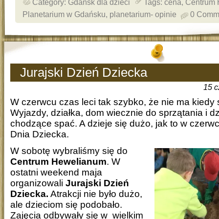
Category:
Gdańsk dla dzieci
Tags:
cena
,
Centrum 
Planetarium w Gdańsku
,
planetarium- opinie
0 Comm
Jurajski Dzień Dziecka
15 c
W czerwcu czas leci tak szybko, że nie ma kiedy s
Wyjazdy, działka, dom wiecznie do sprzątania i d
chodzące spać. A dzieje się dużo, jak to w czerw
Dnia Dziecka.
W sobotę wybraliśmy się do
Centrum Hewelianum
. W
ostatni weekend maja
organizowali
Jurajski Dzień
Dziecka.
Atrakcji nie było dużo,
ale dzieciom się podobało.
Zajęcia odbywały się w wielkim