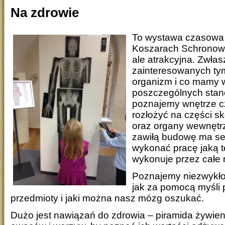
Na zdrowie
To wystawa czasowa 
Koszarach Schronowy
ale atrakcyjna. Zwłas
zainteresowanych tym
organizm i co mamy 
poszczególnych sta
poznajemy wnętrze c
rozłożyć na części 
oraz organy wewnętr
zawiłą budowę ma se
wykonać pracę jaką t
wykonuje przez całe 
Poznajemy niezwykł
jak za pomocą myśli
przedmioty i jaki można nasz mózg oszukać.
Dużo jest nawiązań do zdrowia – piramida żywie