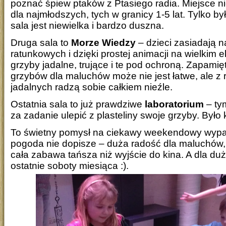
poznać śpiew ptaków z Ptasiego radia. Miejsce n
dla najmłodszych, tych w granicy 1-5 lat. Tylko 
sala jest niewielka i bardzo duszna.
Druga sala to
Morze Wiedzy
– dzieci zasiadają n
ratunkowych i dzięki prostej animacji na wielkim 
grzyby jadalne, trujące i te pod ochroną. Zapami
grzybów dla maluchów może nie jest łatwe, ale 
jadalnych radzą sobie całkiem nieźle.
Ostatnia sala to już prawdziwe
laboratorium
– ty
za zadanie ulepić z plasteliny swoje grzyby. Było 
To świetny pomysł na ciekawy weekendowy wypa
pogoda nie dopisze – duża radość dla maluchów,
cała zabawa tańsza niż wyjście do kina. A dla duż
ostatnie soboty miesiąca :).