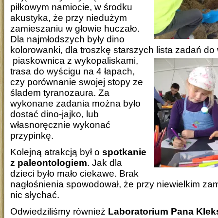
piłkowym namiocie, w środku
akustyka, że przy niedużym
zamieszaniu w głowie huczało.
Dla najmłodszych były dino
kolorowanki, dla troszkę starszych lista zadań d
piaskownica z wykopaliskami,
trasa do wyścigu na 4 łapach,
czy porównanie swojej stopy ze
śladem tyranozaura. Za
wykonane zadania można było
dostać dino-jajko, lub
własnoręcznie wykonać
przypinkę.
Kolejną atrakcją był o
spotkanie
z paleontologiem
. Jak dla
dzieci było mało ciekawe. Brak
nagłośnienia spowodował, że przy niewielkim zam
nic słychać.
Odwiedziliśmy również
Laboratorium Pana Klek