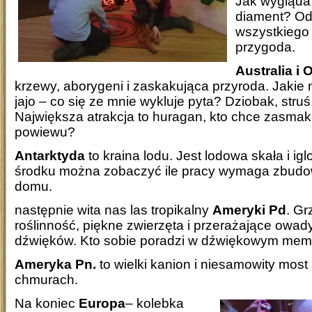
Jak wygląda
diament? Od
wszystkiego 
przygoda.
Australia i 
krzewy, aborygeni i zaskakująca przyroda. Jakie 
jajo – co się ze mnie wykluje pyta? Dziobak, stru
Największa atrakcja to huragan, kto chce zasma
powiewu?
Antarktyda
to kraina lodu. Jest lodowa skała i ig
środku można zobaczyć ile pracy wymaga zbudo
domu.
następnie wita nas las tropikalny
Ameryki Pd
. Gr
roślinność, piękne zwierzęta i przerażające owady
dźwięków. Kto sobie poradzi w dźwiękowym me
Ameryka Pn.
to wielki kanion i niesamowity most
chmurach.
Na koniec
Europa
– kolebka