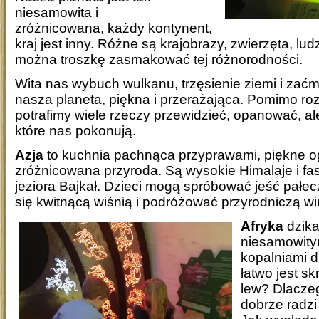
niesamowita i
zróżnicowana, każdy kontynent,
kraj jest inny. Różne są krajobrazy, zwierzęta, lud
można troszkę zasmakować tej różnorodności.
Wita nas wybuch wulkanu, trzęsienie ziemi i zaćm
nasza planeta, piękna i przerażająca. Pomimo roz
potrafimy wiele rzeczy przewidzieć, opanować, al
które nas pokonują.
Azja
to kuchnia pachnąca przyprawami, piękne og
zróżnicowana przyroda. Są wysokie Himalaje i fa
jeziora Bajkał. Dzieci mogą spróbować jeść pałe
się kwitnącą wiśnią i podróżować przyrodniczą wi
Afryka
dzika
niesamowitym
kopalniami 
łatwo jest sk
lew? Dlaczeg
dobrze radzi