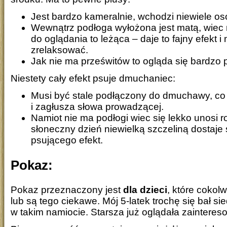
Jest bardzo kameralnie, wchodzi niewiele os
Wewnątrz podłoga wyłożona jest matą, wiec 
do oglądania to leżąca – daje to fajny efekt i
zrelaksować.
Jak nie ma prześwitów to ogląda się bardzo 
Niestety cały efekt psuje dmuchaniec:
Musi być stale podłączony do dmuchawy, co 
i zagłusza słowa prowadzącej.
Namiot nie ma podłogi wiec się lekko unosi r
słoneczny dzień niewielką szczeliną dostaje 
psującego efekt.
Pokaz:
Pokaz przeznaczony jest
dla dzieci
, które cokol
lub są tego ciekawe. Mój 5-latek trochę się bał s
w takim namiocie. Starsza już oglądała zainteres