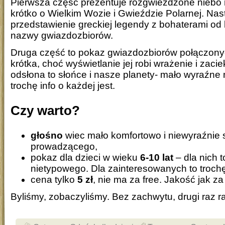
Pierwsza część prezentuje rozgwieżdżone niebo 
krótko o Wielkim Wozie i Gwieździe Polarnej. Nas
przedstawienie greckiej legendy z bohaterami od
nazwy gwiazdozbiorów.
Druga część to pokaz gwiazdozbiorów połączonyc
krótka, choć wyświetlanie jej robi wrażenie i zaci
odsłona to słońce i nasze planety- mało wyraźne 
trochę info o każdej jest.
Czy warto?
głośno
wiec mało komfortowo i niewyraźnie 
prowadzącego,
pokaz dla dzieci w wieku
6-10 lat
– dla nich 
nietypowego. Dla zainteresowanych to troch
cena tylko
5 zł
, nie ma za free. Jakość jak za
Byliśmy, zobaczyliśmy. Bez zachwytu, drugi raz r