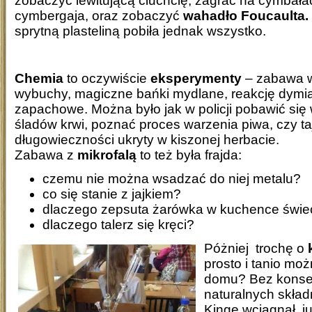
zobaczyć lewitującą ciuchcię, zagrać na cymbałac
cymbergaja, oraz zobaczyć
wahadło Foucaulta.
sprytną plasteliną pobiła jednak wszystko.
Chemia
to oczywiście
eksperymenty
– zabawa w
wybuchy, magiczne bańki mydlane, reakcję dymią
zapachowe. Można było jak w policji pobawić się
śladów krwi, poznać proces warzenia piwa, czy ta
długowieczności ukryty w kiszonej herbacie.
Zabawa z
mikrofalą
to też była frajda:
czemu nie można wsadzać do niej metalu?
co się stanie z jajkiem?
dlaczego zepsuta żarówka w kuchence świe
dlaczego talerz się kręci?
Póżniej trochę o
prosto i tanio moż
domu? Bez konse
naturalnych skła
Kingę wciągnął, j