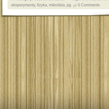
eksperymenty
,
fizyka
,
mikrofala
,
pg
0 Comments