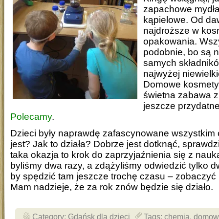
zapachowe mydła, 
kąpielowe. Od da
najdroższe w kos
opakowania. Wszy
podobnie, bo są n
samych składników
najwyżej niewielki
Domowe kosmetyk
świetna zabawa z
jeszcze przydatne
Polecamy
.
Dzieci były naprawdę zafascynowane wszystkim co
jest? Jak to działa? Dobrze jest dotknąć, sprawd
taka okazja to krok do zaprzyjaźnienia się z nauk
byliśmy dwa razy, a zdążyliśmy odwiedzić tylko d
by spędzić tam jeszcze trochę czasu – zobaczyć 
Mam nadzieje, że za rok znów będzie się działo.
Category:
Gdańsk dla dzieci
Tags:
chemia
,
domowe