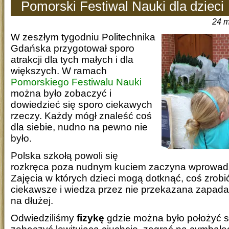
Pomorski Festiwal Nauki dla dzieci
24 m
W zeszłym tygodniu Politechnika
Gdańska przygotował sporo
atrakcji dla tych małych i dla
większych. W ramach
Pomorskiego Festiwalu Nauki
można było zobaczyć i
dowiedzieć się sporo ciekawych
rzeczy. Każdy mógł znaleść coś
dla siebie, nudno na pewno nie
było.
Polska szkołą powoli się
rozkręca poza nudnym kuciem zaczyna wprowa
Zajęcia w których dzieci mogą dotknąć, coś zrobić
ciekawsze i wiedza przez nie przekazana zapada 
na dłużej.
Odwiedziliśmy
fizykę
gdzie można było położyć si