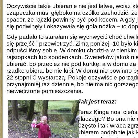
Oczywiście takie ubieranie nie jest łatwe, wciąż kt
czapeczka musi głęboko na czółko zachodzić, że
spacer, że rączki powinny być pod kocem. A gdy 
się podwinęły i okazywała się goła nóżka – to dop
Gdy padało to starałam się wychwycić choć chwil
się przejść i przewietrzyć. Zimą poniżej -10 było k
odpuściliśmy sobie. W domku chodziła w cienkim
rajstopkach lub spodenkach. Sweterków jakoś nie
ubierać, bo przecież nie pod kurtkę, a w domu za 
rzadko ubiera, bo nie lubi. W domu nie powinno b
22 stopni C wystarczą. Pokoje oczywiście porząd
przynajmniej raz dziennie, bo nie ma nic gorszeg
niewietrzone pomieszczenia.
Jak jest teraz:
Teraz Kinga nosi cieńsz
dlaczego? Bo ona nie c
Często i tak wraca zg
ubieram podobnie jak k