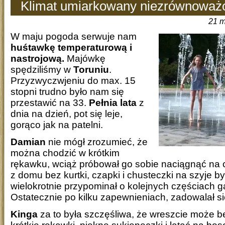
Klimat umiarkowany niezrównoważ
21 m
W maju pogoda serwuje nam
huśtawkę temperaturową i
nastrojową.
Majówkę
spędziliśmy w
Toruniu
.
Przyzwyczwjeniu do max. 15
stopni trudno było nam się
przestawić na 33.
Pełnia lata
z
dnia na dzień, pot się leje,
gorąco jak na patelni.
Damian
nie mógł zrozumieć, że
można chodzić w krótkim
rękawku, wciąż próbował go sobie naciągnąć na c
z domu bez kurtki, czapki i chusteczki na szyje b
wielokrotnie przypominał o kolejnych częściach g
Ostatecznie po kilku zapewnieniach, zadowalał si
Kinga
za to była szczęśliwa, że wreszcie może b