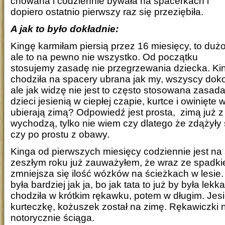
chowana i codziennie bywała na spacerkach i
dopiero ostatnio pierwszy raz się przeziębiła.
A jak to było dokładnie:
Kingę karmiłam piersią przez 16 miesięcy, to dużo
ale to na pewno nie wszystko. Od początku
stosujemy zasadę nie przegrzewania dziecka. Ki
chodziła na spacery ubrana jak my, wszyscy doko
ale jak widzę nie jest to często stosowana zasad
dzieci jesienią w ciepłej czapie, kurtce i owinięte w
ubierają zimą? Odpowiedź jest prosta, zimą już z
wychodzą, tylko nie wiem czy dlatego że zdążyły
czy po prostu z obawy.
Kinga od pierwszych miesięcy codziennie jest na
zeszłym roku już zauważyłem, że wraz ze spadk
zmniejsza się ilość wózków na ścieżkach w lesie.
była bardziej jak ja, bo jak tata to już by była le
chodziła w krótkim rękawku, potem w długim. Jes
kurteczkę, kożuszek został na zimę. Rękawiczki 
notorycznie ściąga.