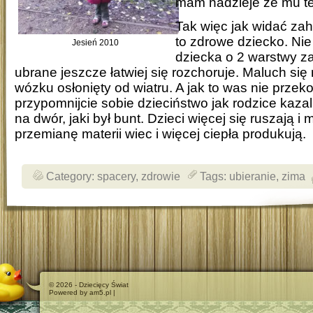
mam nadzieje że mu t
Tak więc jak widać za
to zdrowe dziecko. Nie
Jesień 2010
dziecka o 2 warstwy za
ubrane jeszcze łatwiej się rozchoruje. Maluch się 
wózku osłonięty od wiatru. A jak to was nie przeko
przypomnijcie sobie dzieciństwo jak rodzice kazali
na dwór, jaki był bunt. Dzieci więcej się ruszają i
przemianę materii wiec i więcej ciepła produkują.
Category:
spacery
,
zdrowie
Tags:
ubieranie
,
zima
© 2026 - Dziecięcy Świat
Powered by am5.pl |