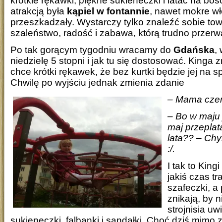
krótkie rękawki, piękne sukieneczki i latać na bo
atrakcją była
kąpiel w fontannie
, nawet mokre wło
przeszkadzały. Wystarczy tylko znaleźć sobie to
szaleństwo, radość i zabawa, którą trudno przerw
Po tak gorącym tygodniu wracamy do
Gdańska
,
niedzielę 5 stopni i jak tu się dostosować. Kinga 
chce krótki rękawek, że bez kurtki będzie jej na s
Chwilę po wyjściu jednak zmienia zdanie
– Mama czem
– Bo w maju 
maj przeplat
lata?? – Chyb
:/.
I tak to King
jakiś czas tra
szafeczki, a
znikają, by n
strojnisia uw
sukieneczki, falbanki i sandałki. Choć dziś mim