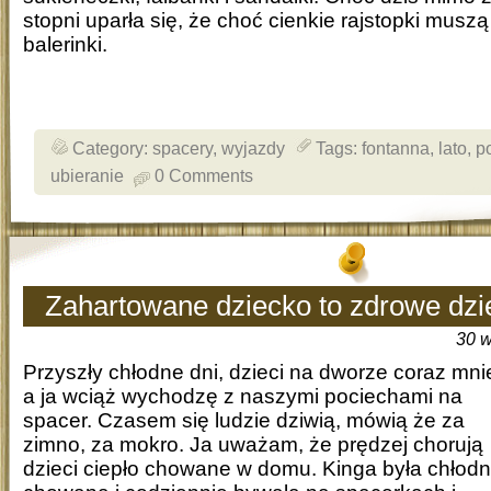
stopni uparła się, że choć cienkie rajstopki muszą
balerinki.
Category:
spacery
,
wyjazdy
Tags:
fontanna
,
lato
,
p
ubieranie
0 Comments
Zahartowane dziecko to zdrowe dzi
30 w
Przyszły chłodne dni, dzieci na dworze coraz mnie
a ja wciąż wychodzę z naszymi pociechami na
spacer. Czasem się ludzie dziwią, mówią że za
zimno, za mokro. Ja uważam, że prędzej chorują
dzieci ciepło chowane w domu. Kinga była chłod