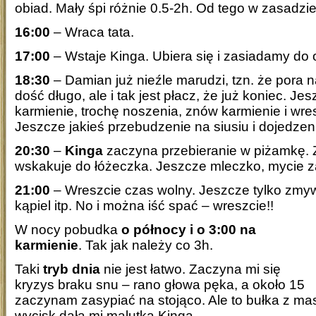
obiad. Mały śpi różnie 0.5-2h. Od tego w zasadzie 
16:00
– Wraca tata.
17:00
– Wstaje Kinga. Ubiera się i zasiadamy do 
18:30
– Damian już nieźle marudzi, tzn. że pora
dość długo, ale i tak jest płacz, że już koniec. Je
karmienie, trochę noszenia, znów karmienie i wre
Jeszcze jakieś przebudzenie na siusiu i dojedzen
20:30
–
Kinga
zaczyna przebieranie w piżamkę. Z
wskakuje do łóżeczka. Jeszcze mleczko, mycie 
21:00
– Wreszcie czas wolny. Jeszcze tylko zmy
kąpiel itp. No i można iść spać – wreszcie!!
W nocy pobudka
o północy i o 3:00 na
karmienie
. Tak jak należy co 3h.
Taki
tryb dnia
nie jest łatwo. Zaczyna mi się
kryzys braku snu – rano głowa pęka, a około 15
zaczynam zasypiać na stojąco. Ale to bułka z mas
wycisk dała mi malutka Kinga.