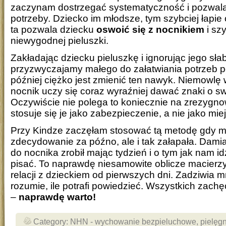
zaczynam dostrzegać systematyczność i pozwala
potrzeby. Dziecko im młodsze, tym szybciej łapie
ta pozwala dziecku
oswoić się z nocnikiem
i sz
niewygodnej pieluszki.
Zakładając dziecku pieluszkę i ignorując jego sła
przyzwyczajamy małego do załatwiania potrzeb po
później ciężko jest zmienić ten nawyk. Niemowl
nocnik uczy się coraz wyraźniej dawać znaki o s
Oczywiście nie polega to koniecznie na zrezygno
stosuje się je jako zabezpieczenie, a nie jako mi
Przy Kindze zaczęłam stosować tą metodę gdy mi
zdecydowanie za późno, ale i tak załapała. Dami
do nocnika zrobił mając tydzień i o tym jak nam i
pisać. To naprawdę niesamowite oblicze macier
relacji z dzieckiem od pierwszych dni. Zadziwia mn
rozumie, ile potrafi powiedzieć. Wszystkich zach
–
naprawdę warto!
Category:
NHN - wychowanie bezpieluchowe
,
pielęg