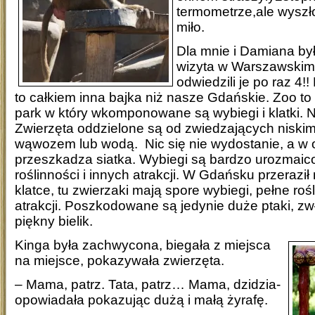
termometrze,ale wyszło 
miło.
Dla mnie i Damiana był
wizyta w Warszawskim 
odwiedzili je po raz 4!!
to całkiem inna bajka niż nasze Gdańskie. Zoo to
park w który wkomponowane są wybiegi i klatki. N
Zwierzęta oddzielone są od zwiedzających niskimi
wąwozem lub wodą. Nic się nie wydostanie, a w 
przeszkadza siatka. Wybiegi są bardzo urozmaic
roślinności i innych atrakcji. W Gdańsku przeraził
klatce, tu zwierzaki mają spore wybiegi, pełne rośl
atrakcji. Poszkodowane są jedynie duże ptaki, z
piękny bielik.
Kinga była zachwycona, biegała z miejsca
na miejsce, pokazywała zwierzęta.
– Mama, patrz. Tata, patrz… Mama, dzidzia-
opowiadała pokazując dużą i małą żyrafę.