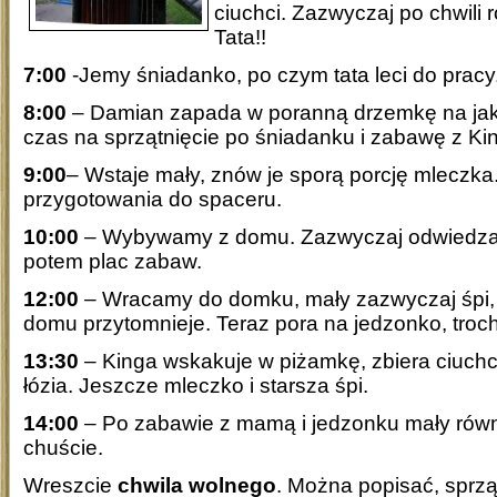
ciuchci. Zazwyczaj po chwili 
Tata!!
7:00
-Jemy śniadanko, po czym tata leci do pracy
8:00
– Damian zapada w poranną drzemkę na jak
czas na sprzątnięcie po śniadanku i zabawę z Ki
9:00
– Wstaje mały, znów je sporą porcję mleczka
przygotowania do spaceru.
10:00
– Wybywamy z domu. Zazwyczaj odwiedzamy
potem plac zabaw.
12:00
– Wracamy do domku, mały zazwyczaj śpi, 
domu przytomnieje. Teraz pora na jedzonko, tro
13:30
– Kinga wskakuje w piżamkę, zbiera ciuchci
łózia. Jeszcze mleczko i starsza śpi.
14:00
– Po zabawie z mamą i jedzonku mały równ
chuście.
Wreszcie
chwila wolnego
. Można popisać, sprzą