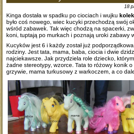
18 p
Kinga dostała w spadku po ciociach i wujku
kole
było coś nowego, wiec kucyki przechodzą swój ok
wśród zabawek. Tak więc chodzą na spacerki, zw
koni, tuptają po murkach i poznają uroki zabawy 
Kucyków jest 6 i każdy został już podporządkowa
rodziny. Jest tata, mama, baba, ciocia i dwie dzidzi
najciekawsze. Jak przydziela role dziecko, którym
żadne stereotypy, wzorce. Tata to różowy konik o 
grzywie, mama turkusowy z warkoczem, a co dale