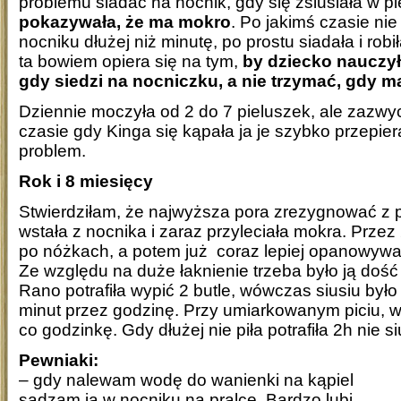
problemu siadać na nocnik, gdy się zsiusiała w p
pokazywała, że ma mokro
. Po jakimś czasie ni
nocniku dłużej niż minutę, po prostu siadała i rob
ta bowiem opiera się na tym,
by dziecko nauczyło
gdy siedzi na nocniczku, a nie trzymać, gdy m
Dziennie moczyła od 2 do 7 pieluszek, ale zazwyc
czasie gdy Kinga się kąpała ja je szybko przepier
problem.
Rok i 8 miesięcy
Stwierdziłam, że najwyższa pora zrezygnować z p
wstała z nocnika i zaraz przyleciała mokra. Przez
po nóżkach, a potem już coraz lepiej opanowywa
Ze względu na duże łaknienie trzeba było ją dość
Rano potrafiła wypić 2 butle, wówczas siusiu był
minut przez godzinę. Przy umiarkowanym piciu, w
co godzinkę. Gdy dłużej nie piła potrafiła 2h nie si
Pewniaki:
– gdy nalewam wodę do wanienki na kąpiel
sadzam ją w nocniku na pralce. Bardzo lubi