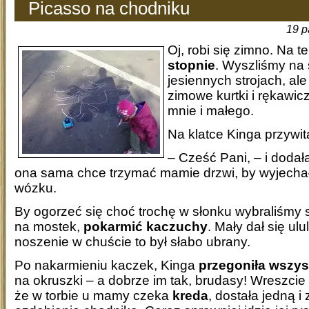
Picasso na chodniku
19 p
Oj, robi się zimno. Na 
stopnie
. Wyszliśmy na
jesiennych strojach, al
zimowe kurtki i rękawicz
mnie i małego.
Na klatce Kinga przywit
– Cześć Pani, – i dodała 
ona sama chce trzymać mamie drzwi, by wyjechał
wózku.
By ogorzeć się choć trochę w słonku wybraliśmy 
na mostek,
pokarmić kaczuchy
. Mały dał się u
noszenie w chuście to był słabo ubrany.
Po nakarmieniu kaczek, Kinga
przegoniła wszys
na okruszki – a dobrze im tak, brudasy! Wreszcie
że w torbie u mamy czeka
kreda
, dostała jedną i