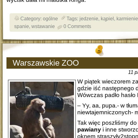
Category:
ogólne
Tags:
jedzenie
,
kąpiel
,
karmienie
spanie
,
wstawanie
0 Comments
Warszawskie ZOO
11 p
W piątek wieczorem za
gdzie iść następnego d
Wówczas padło hasło K
– Yy, aa, pupa.- w tłu
niewtajemniczonych- m
Tak więc poszliśmy d
pawiany
i inne stworz
oknem straszyły2stopn