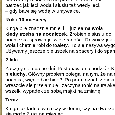
patrzeć jak leci woda i siusiu taż wtedy leci,
– gdy bawi się wodą w umywalce.
Rok i 10 miesięcy
Kinga pije znacznie mniej i… już
sama woła
kiedy trzeba na nocniczek
. Zrobienie siusiu do
nocniczka sprawia jej wiele radości. Również jak
woła i chętnie robi do toalety. To się nazywa wyg
Używamy jeszcze pieluszek na spacery i do span
2 lata
Zaczęły się upalne dni. Postanawiam chodzić z 
pieluchy
. Główny problem polegał na tym, że na
nocnika, więc gdzie biec? Po paru razach z mok
wreszcie się przełamuje i zaczyna robić na trawk
wszelki wypadek ze sobą majtki na zmianę.
Teraz
Kinga już ładnie woła czy w domu, czy na dworze
się może 2 raz na miesiąc.