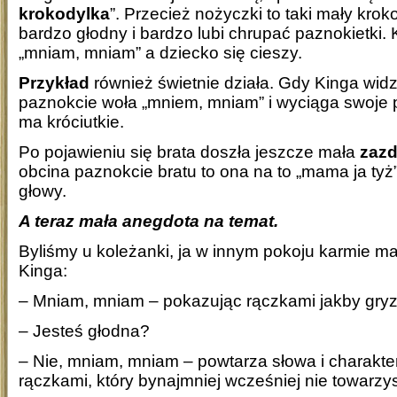
krokodylka
”. Przecież nożyczki to taki mały kroko
bardzo głodny i bardzo lubi chrupać paznokietki. 
„mniam, mniam” a dziecko się cieszy.
Przykład
również świetnie działa. Gdy Kinga widz
paznokcie woła „mniem, mniam” i wyciąga swoje pa
ma króciutkie.
Po pojawieniu się brata doszła jeszcze mała
zazd
obcina paznokcie bratu to ona na to „mama ja tyż”
głowy.
A teraz mała anegdota na temat.
Byliśmy u koleżanki, ja w innym pokoju karmie ma
Kinga:
– Mniam, mniam – pokazując rączkami jakby gryz
– Jesteś głodna?
– Nie, mniam, mniam – powtarza słowa i charakte
rączkami, który bynajmniej wcześniej nie towarz