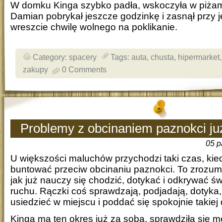
W domku Kinga szybko padła, wskoczyła w piżam
Damian pobrykał jeszcze godzinkę i zasnął przy 
wreszcie chwilę wolnego na poklikanie.
Category:
spacery
Tags:
auta
,
chusta
,
hipermarket
zakupy
0 Comments
Problemy z obcinaniem paznokci ju
05 p
U większości maluchów przychodzi taki czas, kie
buntować przeciw obcinaniu paznokci. To zrozumi
jak już nauczy się chodzić, dotykać i odkrywać świ
ruchu. Rączki coś sprawdzają, podjadają, dotyka, 
usiedzieć w miejscu i poddać się spokojnie takiej 
Kinga ma ten okres już za sobą, sprawdziła się m