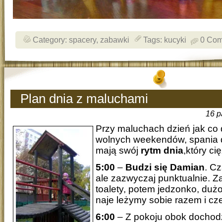
Category:
spacery
,
zabawki
Tags:
kucyki
0 Co
Plan dnia z maluchami
16 p
Przy maluchach dzień jak co 
wolnych weekendów, spania 
mają swój
rytm dnia
,który ci
5:00
–
Budzi się Damian
. C
ale zazwyczaj punktualnie. Z
toalety, potem jedzonko, duż
naje leżymy sobie razem i cz
6:00
– Z pokoju obok dochod