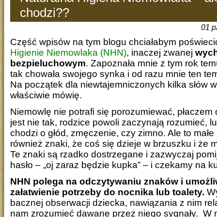
chodzi??
01 p
Część wpisów na tym blogu chciałabym poświec
Higienie Niemowlaka (NHN)
, inaczej zwanej
wyc
bezpieluchowym
. Zapoznała mnie z tym rok tem
tak chowała swojego synka i od razu mnie ten te
Na początek dla niewtajemniczonych kilka słów 
właściwie mówię.
Niemowlę nie potrafi się porozumiewać, płaczem 
jest nie tak, rodzice powoli zaczynają rozumieć, l
chodzi o głód, zmęczenie, czy zimno. Ale to małe
również znaki, że coś się dzieje w brzuszku i że 
Te znaki są rzadko dostrzegane i zazwyczaj pom
hasło – „oj zaraz będzie kupka” – i czekamy na k
NHN polega na odczytywaniu znaków i umożli
załatwienie potrzeby do nocnika lub toalety.
Wy
bacznej obserwacji dziecka, nawiązania z nim rela
nam zrozumieć dawane przez niego sygnały. W m