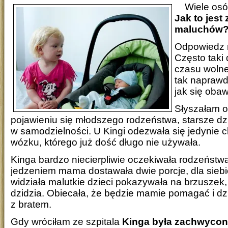
Wiele osó
Jak to jest
maluchów
Odpowiedz n
Często taki 
czasu wolne
tak napraw
jak się oba
Słyszałam o
pojawieniu się młodszego rodzeństwa, starsze dzie
w samodzielności. U Kingi odezwała się jedynie 
wózku, którego już dość długo nie używała.
Kinga bardzo niecierpliwie oczekiwała rodzeństwa.
jedzeniem mama dostawała dwie porcje, dla siebie
widziała malutkie dzieci pokazywała na brzuszek, 
dzidzia. Obiecała, że będzie mamie pomagać i dz
z bratem.
Gdy wróciłam ze szpitala
Kinga była zachwycona