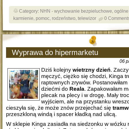
Category:
NHN - wychowanie bezpieluchowe
,
ogólne
karmienie
,
pomoc
,
rodzeństwo
,
telewizor
0 Comment
Wyprawa do hipermarketu
06 p
Dziś kolejny
wietrzny dzień
. Zaczy
męczyć, ciężko się chodzi, Kinga tr
raptownych zrywów. Postanowiłam 
dziećmi do
Reala
. Zapakowałam ma
plecak na plecy i w drogę. Mały tro
wyjściem, ale na przystanku wreszc
cieszyła się, że może znów przejechać się
tramw
przeszkloną windą i spacer kładką nad ulicą.
W sklepie Kinga zasiadła na siedzonku w wózku 