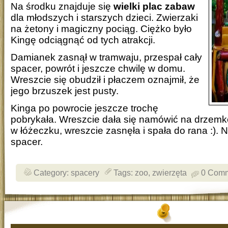
Na środku znajduje się
wielki plac zabaw
dla młodszych i starszych dzieci. Zwierzaki
na żetony i magiczny pociąg. Ciężko było
Kingę odciągnąć od tych atrakcji.
Damianek zasnął w tramwaju, przespał cały
spacer, powrót i jeszcze chwilę w domu.
Wreszcie się obudził i płaczem oznajmił, że
jego brzuszek jest pusty.
Kinga po powrocie jeszcze trochę
pobrykała. Wreszcie dała się namówić na drzemkę.
w łóżeczku, wreszcie zasnęła i spała do rana :). 
spacer.
Category:
spacery
Tags:
zoo
,
zwierzęta
0 Com