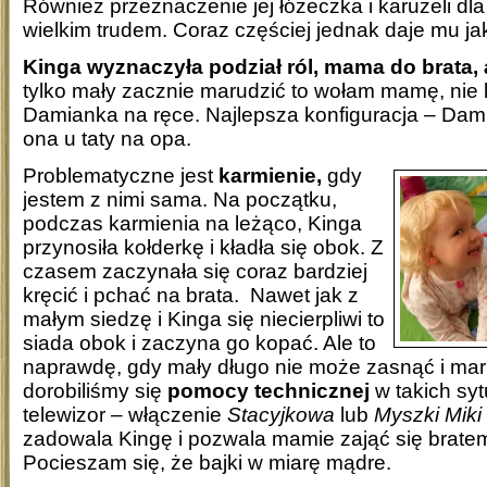
Również przeznaczenie jej łóżeczka i karuzeli dl
wielkim trudem. Coraz częściej jednak daje mu ja
Kinga wyznaczyła podział ról, mama do brata, a 
tylko mały zacznie marudzić to wołam mamę, nie lu
Damianka na ręce. Najlepsza konfiguracja – Da
ona u taty na opa.
Problematyczne jest
karmienie,
gdy
jestem z nimi sama. Na początku,
podczas karmienia na leżąco, Kinga
przynosiła kołderkę i kładła się obok. Z
czasem zaczynała się coraz bardziej
kręcić i pchać na brata. Nawet jak z
małym siedzę i Kinga się niecierpliwi to
siada obok i zaczyna go kopać. Ale to
naprawdę, gdy mały długo nie może zasnąć i mar
dorobiliśmy się
pomocy technicznej
w takich syt
telewizor – włączenie
St
acyjkowa
lub
Myszki Miki
zadowala Kingę i pozwala mamie zająć się bratem
Pocieszam się, że bajki w miarę mądre.