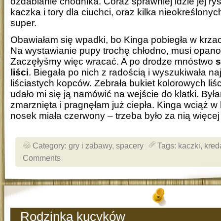
ozdabianie chodnika. Coraz sprawniej idzie jej ry
kaczka i tory dla ciuchci, oraz kilka nieokreślon
super.
Obawiałam się wpadki, bo Kinga pobiegła w krzaczk
Na wystawianie pupy trochę chłodno, musi opan
Zaczęłyśmy więc wracać. A po drodze mnóstwo
s
liści
. Biegała po nich z radością i wyszukiwała n
liściastych kopców. Zebrała bukiet kolorowych liści
udało mi się ją namówić na wejście do klatki. Była
zmarznięta i pragnęłam już ciepła. Kinga wciąż w 
nosek miała czerwony – trzeba było za nią więce
Category:
gry i zabawy
,
spacery
Tags:
kaczki
,
kred
Comments
Rodzinka kucyków