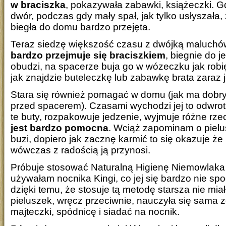
w braciszka
, pokazywała zabawki, książeczki. G
dwór, podczas gdy mały spał, jak tylko usłyszała, 
biegła do domu bardzo przejęta.
Teraz siedzę większość czasu z dwójką maluch
bardzo przejmuje się braciszkiem
, biegnie do j
obudzi, na spacerze buja go w wózeczku jak robi
jak znajdzie buteleczkę lub zabawkę brata zaraz j
Stara się również pomagać w domu (jak ma dobry
przed spacerem). Czasami wychodzi jej to odwrot
te buty, rozpakowuje jedzenie, wyjmuje różne rz
jest bardzo pomocna
. Wciąż zapominam o pielu
buzi, dopiero jak zacznę karmić to się okazuje że
wówczas z radością ją przynosi.
Próbuje stosować Naturalną Higienę Niemowlaka 
używałam nocnika Kingi, co jej się bardzo nie sp
dzięki temu, że stosuje tą metodę starsza nie mia
pieluszek, wręcz przeciwnie, nauczyła się sama
majteczki, spódnicę i siadać na nocnik.