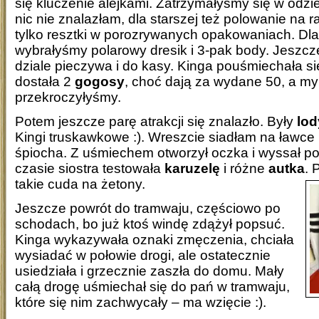
się kluczenie alejkami. Zatrzymałyśmy się w odzi
nic nie znalazłam, dla starszej też polowanie na r
tylko resztki w porozrywanych opakowaniach. Dla
wybrałyśmy polarowy dresik i 3-pak body. Jeszc
dziale pieczywa i do kasy. Kinga pouśmiechała się
dostała 2
gogosy
, choć dają za wydane 50, a my
przekroczyłyśmy.
Potem jeszcze parę atrakcji się znalazło. Były
lod
Kingi truskawkowe :). Wreszcie siadłam na ławce 
śpiocha. Z uśmiechem otworzył oczka i wyssał p
czasie siostra testowała
karuzelę
i różne
autka
. 
takie cuda na żetony.
Jeszcze powrót do tramwaju, częściowo po
schodach, bo już ktoś windę zdążył popsuć.
Kinga wykazywała oznaki zmęczenia, chciała
wysiadać w połowie drogi, ale ostatecznie
usiedziała i grzecznie zaszła do domu. Mały
całą drogę uśmiechał się do pań w tramwaju,
które się nim zachwycały – ma wzięcie :).