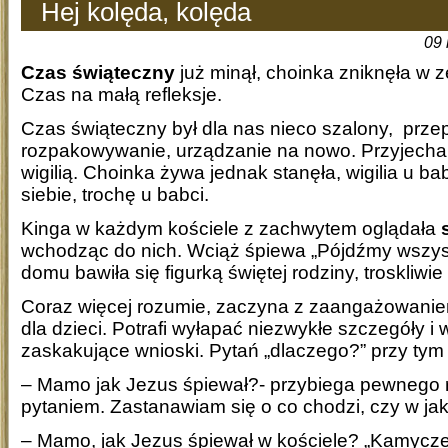
Hej kolęda, kolęda
09 
Czas świąteczny
już minął, choinka zniknęła w 
Czas na małą refleksje.
Czas świąteczny był dla nas nieco szalony, prz
rozpakowywanie, urządzanie na nowo. Przyjecha
wigilią. Choinka żywa jednak stanęła, wigilia u bab
siebie, trochę u babci.
Kinga w każdym kościele z zachwytem oglądała
wchodząc do nich. Wciąż śpiewa „Pójdźmy wszysc
domu bawiła się figurką świętej rodziny, troskliwie
Coraz więcej rozumie, zaczyna z zaangażowanie
dla dzieci. Potrafi wyłapać niezwykłe szczegóły i
zaskakujące wnioski. Pytań „dlaczego?” przy tym 
– Mamo jak Jezus śpiewał?- przybiega pewnego 
pytaniem. Zastanawiam się o co chodzi, czy w jak
– Mamo, jak Jezus śpiewał w kościele? „Kamyc