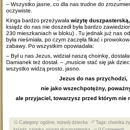
– Wszystko jasne, co dla nas trudne do zrozumien
oczywiste.
Kinga bardzo przeżywała
wizytę duszpasterską,
ksiądz do nas nie doszedł była bardzo zawiedzion
230 mieszkaniach w bloku) . Tu jednak już nas od
była nieśmiała, po czym zaczęła fikać i prowoko
zabawy. Po wszystkim opowiadała:
– Był u nas Jezus, widział naszą choinkę, dostał
Damianek też dostał. – „musicie stać się jak dzieci
wszystko widzą prosto, jasno.
Jezus do nas
przychodzi
,
nie jako wszechpotężny, poważn
ale przyjaciel, towarzysz przed którym nie 
Category:
ogólne
,
rozwój dziecka
Tags:
choinka ż
ksiądz
,
szopka
,
wizyta duszpasterska
0 Comments