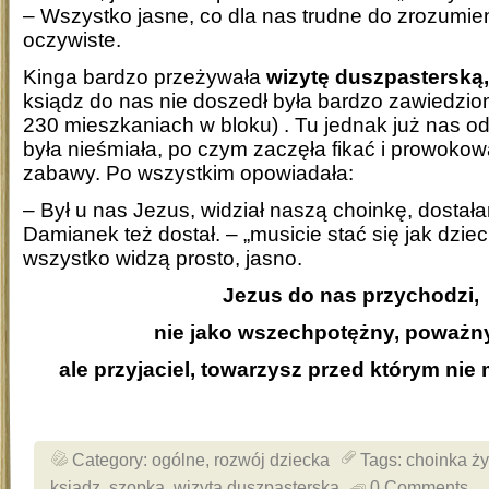
– Wszystko jasne, co dla nas trudne do zrozumien
oczywiste.
Kinga bardzo przeżywała
wizytę duszpasterską,
ksiądz do nas nie doszedł była bardzo zawiedzion
230 mieszkaniach w bloku) . Tu jednak już nas od
była nieśmiała, po czym zaczęła fikać i prowoko
zabawy. Po wszystkim opowiadała:
– Był u nas Jezus, widział naszą choinkę, dostał
Damianek też dostał. – „musicie stać się jak dzieci
wszystko widzą prosto, jasno.
Jezus do nas
przychodzi
,
nie jako wszechpotężny, poważn
ale przyjaciel, towarzysz przed którym nie 
Category:
ogólne
,
rozwój dziecka
Tags:
choinka ż
ksiądz
,
szopka
,
wizyta duszpasterska
0 Comments