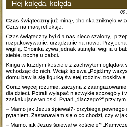
Hej kolęda, kolęda
09 
Czas świąteczny
już minął, choinka zniknęła w 
Czas na małą refleksje.
Czas świąteczny był dla nas nieco szalony, prz
rozpakowywanie, urządzanie na nowo. Przyjecha
wigilią. Choinka żywa jednak stanęła, wigilia u bab
siebie, trochę u babci.
Kinga w każdym kościele z zachwytem oglądała
wchodząc do nich. Wciąż śpiewa „Pójdźmy wszysc
domu bawiła się figurką świętej rodziny, troskliwie
Coraz więcej rozumie, zaczyna z zaangażowanie
dla dzieci. Potrafi wyłapać niezwykłe szczegóły i
zaskakujące wnioski. Pytań „dlaczego?” przy tym 
– Mamo jak Jezus śpiewał?- przybiega pewnego 
pytaniem. Zastanawiam się o co chodzi, czy w jak
– Mamo, jak Jezus śpiewał w kościele? „Kamyc