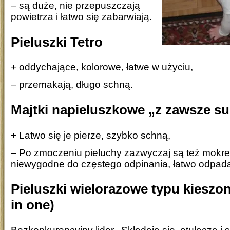
– są duże, nie przepuszczają
powietrza i łatwo się zabarwiają.
Pieluszki Tetro
+ oddychające, kolorowe, łatwe w użyciu,
– przemakają, długo schną.
Majtki napieluszkowe „z zawsze su
+ Latwo się je pierze, szybko schną,
– Po zmoczeniu pieluchy zazwyczaj są też mokre,
niewygodne do częstego odpinania, łatwo odpada
Pieluszki wielorazowe typu kieszon
in one)