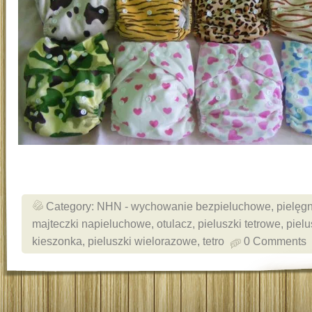
Category:
NHN - wychowanie bezpieluchowe
,
pielęg
majteczki napieluchowe
,
otulacz
,
pieluszki tetrowe
,
pielu
kieszonka
,
pieluszki wielorazowe
,
tetro
0 Comments