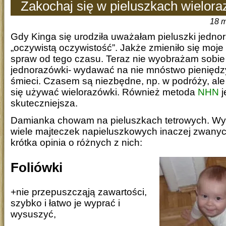
Zakochaj się w pieluszkach wielor
18 m
Gdy Kinga się urodziła uważałam pieluszki jedn
„oczywistą oczywistość”. Jakże zmieniło się moje
spraw od tego czasu. Teraz nie wyobrażam sobi
jednorazówki- wydawać na nie mnóstwo pieniędz
śmieci. Czasem są niezbędne, np. w podróży, al
się używać wielorazówki. Również metoda
NHN
j
skuteczniejsza.
Damianka chowam na pieluszkach tetrowych. W
wiele majteczek napieluszkowych inaczej zwanyc
krótka opinia o różnych z nich:
Foliówki
+nie przepuszcząją zawartości,
szybko i łatwo je wyprać i
wysuszyć,