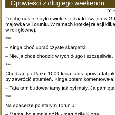
Opowieści z długiego weekendu
10 m
Trochę nas nie było i wiele się działo. święta w 
majówka w Toruniu. W ramach krótkiej relacji kilka
w roli głównej.
***
– Kinga choć ubrać czyste skarpetki.
– Nie, ja chce chodzić w tych długo i szczęśliwie.
***
Chodząc po Parku 1000-lecia tatuś opowiadał jak
by zawrócić strumień. Kinga potem komentowała:
– Tata tam budował tamy jak był mały. Ja pamiętam
***
Na spacerze po starym Toruniu:
– Mama, bolą mnie nóżki- marudziła Kinga.