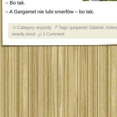
– Bo tak.
– A Gargamel nie lubi smerfów – bo tak.
Category:
wyjazdy
Tags:
gargamel
,
Gdańsk
,
histor
smerfy
,
toruń
1 Comment