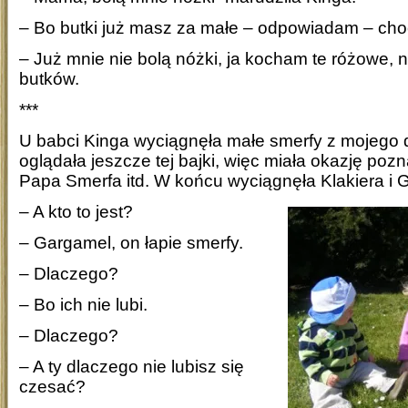
– Bo butki już masz za małe – odpowiadam – ch
– Już mnie nie bolą nóżki, ja kocham te różowe, 
butków.
***
U babci Kinga wyciągnęła małe smerfy z mojego d
oglądała jeszcze tej bajki, więc miała okazję poz
Papa Smerfa itd. W końcu wyciągnęła Klakiera i 
– A kto to jest?
– Gargamel, on łapie smerfy.
– Dlaczego?
– Bo ich nie lubi.
– Dlaczego?
– A ty dlaczego nie lubisz się
czesać?