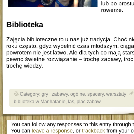
lub po prost
rowerze.
Biblioteka
Zajęcia biblioteczne to u nas już tradycja. Choć
roku często, gdyż wypełnić czas młodszym, ciągać 
powrotem nie jest łatwo. Ale dla tych co mają sta
pewno świetne rozwiązanie – trochę zabawy, troc
trochę wiedzy.
Category:
gry i zabawy
,
ogólne
,
spacery
,
warsztaty
biblioteka w Manhatanie
,
las
,
plac zabaw
You can follow any responses to this entry through
You can
leave a response
, or
trackback
from your o