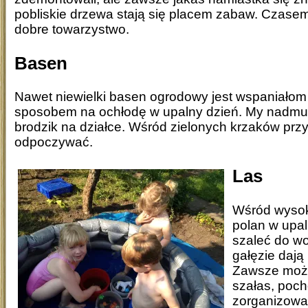
pobliskie drzewa stają się placem zabaw. Czasem
dobre towarzystwo.
Basen
Nawet niewielki basen ogrodowy jest wspaniało
sposobem na ochłodę w upalny dzień. My nadmu
brodzik na działce. Wśród zielonych krzaków prz
odpoczywać.
Las
Wśród wysoki
polan w upa
szaleć do wol
gałęzie dają
Zawsze możn
szałas, poc
zorganizowa