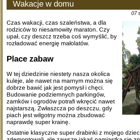
Wakacje w domu
07 
Czas wakacji, czas szaleństwa, a dla
rodziców to niesamowity maraton. Czy
upał, czy deszcz trzeba coś wymyślić, by
rozładować energię małolatów.
Place zabaw
W tej dziedzinie niestety nasza okolica
kuleje, ale nawet na marnym można się
dobrze bawić jak jest pomysł i chęci.
Budowanie podziemnych parkingów,
zamków i ogrodów potrafi wkręcić nawet
najstarszą. Zwłaszcza po deszczu, gdy
piach jest wilgotny można zbudować
naprawdę super krainę.
Ostatnie klasyczne super drabinki z mojego dzie
zdemontowali, ale zawsze jakaś namiastka się znaj