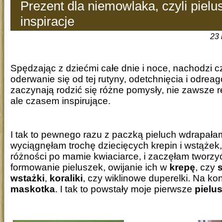
Prezent dla niemowlaka, czyli piel
inspiracje
23 
Spędzając z dziećmi całe dnie i noce, nachodzi 
oderwanie się od tej rutyny, odetchnięcia i odrea
zaczynają rodzić się różne pomysły, nie zawsze 
ale czasem inspirujące.
I tak to pewnego razu z paczką pieluch wdrapałam
wyciągnęłam trochę dziecięcych krepin i wstążek
różności po mamie kwiaciarce, i zaczęłam tworzyć.
formowanie pieluszek, owijanie ich w
krepę
, czy
wstażki
,
koraliki
, czy wiklinowe duperelki. Na ko
maskotka
. I tak to powstały moje pierwsze
pielu