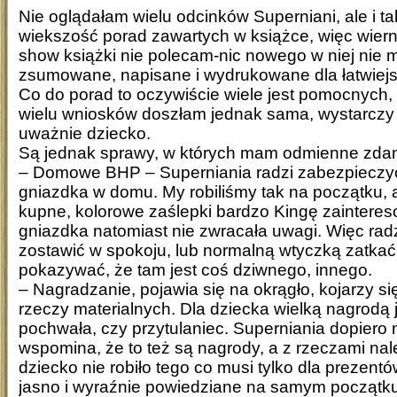
Nie oglądałam wielu odcinków Superniani, ale i t
wiekszość porad zawartych w książce, więc wie
show książki nie polecam-nic nowego w niej nie m
zsumowane, napisane i wydrukowane dla łatwiej
Co do porad to oczywiście wiele jest pomocnych,
wielu wniosków doszłam jednak sama, wystarczy
uważnie dziecko.
Są jednak sprawy, w których mam odmienne zdan
– Domowe BHP – Superniania radzi zabezpieczy
gniazdka w domu. My robiliśmy tak na początku, a
kupne, kolorowe zaślepki bardzo Kingę zainteres
gniazdka natomiast nie zwracała uwagi. Więc rad
zostawić w spokoju, lub normalną wtyczką zatkać
pokazywać, że tam jest coś dziwnego, innego.
– Nagradzanie, pojawia się na okrągło, kojarzy s
rzeczy materialnych. Dla dziecka wielką nagrodą 
pochwała, czy przytulaniec. Superniania dopiero 
wspomina, że to też są nagrody, a z rzeczami nal
dziecko nie robiło tego co musi tylko dla prezent
jasno i wyraźnie powiedziane na samym początku