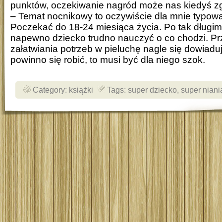
punktów, oczekiwanie nagród może nas kiedyś zg
– Temat nocnikowy to oczywiście dla mnie typow
Poczekać do 18-24 miesiąca życia. Po tak długi
napewno dziecko trudno nauczyć o co chodzi. P
załatwiania potrzeb w pieluchę nagle się dowiaduj
powinno się robić, to musi być dla niego szok.
Category:
książki
Tags:
super dziecko
,
super niani