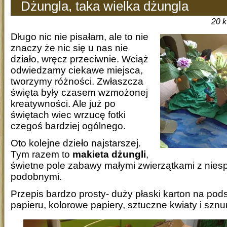
Dżungla, taka wielka dżungla
20 
Długo nic nie pisałam, ale to nie
znaczy że nic się u nas nie
działo, wręcz przeciwnie. Wciąż
odwiedzamy ciekawe miejsca,
tworzymy różności. Zwłaszcza
święta były czasem wzmożonej
kreatywności. Ale już po
świętach wiec wrzucę fotki
czegoś bardziej ogólnego.
Oto kolejne dzieło najstarszej.
Tym razem to
makieta dżungli
,
świetne pole zabawy małymi zwierzątkami z nies
podobnymi.
Przepis bardzo prosty- duży płaski karton na pods
papieru, kolorowe papiery, sztuczne kwiaty i sznur