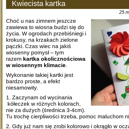
Kwiecista kartka
25 m
Choć u nas zimnem jeszcze
zawiewa to wiosna budzi się do
życia. W ogrodach przebiśniegi i
krokusy, na krzakach zielone
pączki. Czas wiec na jakiś
wiosenny pomysł – tym
razem
kartka okolicznościowa
w wiosennym klimacie
.
Wykonanie takiej kartki jest
bardzo proste, a efekt
niesamowity.
1. Zaczynam od wycinania
kółeczek w różnych kolorach,
nie za dużych (średnica 3-4cm).
Tu trochę cierpliwości trzeba, pomoc maluchom 
2. Gdy już nam się zrobi kolorowo i okrągło w oc