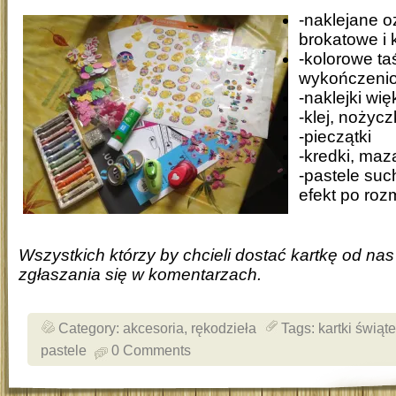
-naklejane o
brokatowe i 
-kolorowe t
wykończeni
-naklejki wi
-klej, nożycz
-pieczątki
-kredki, maza
-pastele suc
efekt po roz
Wszystkich którzy by chcieli dostać kartkę od n
zgłaszania się w komentarzach.
Category:
akcesoria
,
rękodzieła
Tags:
kartki świąt
pastele
0 Comments