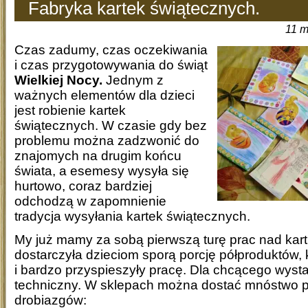
Fabryka kartek świątecznych.
11 m
Czas zadumy, czas oczekiwania
i czas przygotowywania do świąt
Wielkiej Nocy.
Jednym z
ważnych elementów dla dzieci
jest robienie kartek
świątecznych. W czasie gdy bez
problemu można zadzwonić do
znajomych na drugim końcu
świata, a esemesy wysyła się
hurtowo, coraz bardziej
odchodzą w zapomnienie
tradycja wysyłania kartek świątecznych.
My już mamy za sobą pierwszą turę prac nad kart
dostarczyła dzieciom sporą porcję półproduktów, k
i bardzo przyspieszyły pracę. Dla chcącego wystar
techniczny. W sklepach można dostać mnóstwo
drobiazgów: