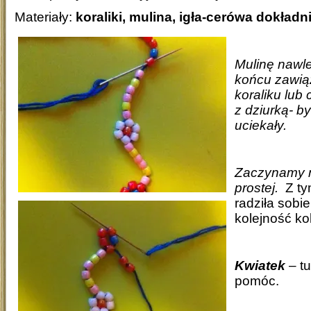
Materiały:
koraliki, mulina, igła-cerówa dokładn
Mulinę nawl
końcu zawią
koraliku lub
z dziurką- by
uciekały.
Zaczynamy 
prostej.
Z tym
radziła sobi
kolejność ko
Kwiatek
– tu
pomóc.