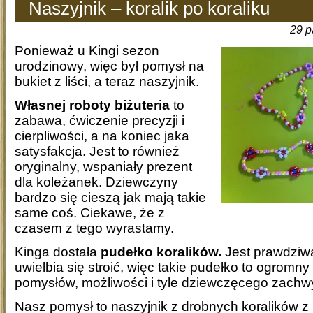
Naszyjnik – koralik po koraliku
29 p
Ponieważ u Kingi sezon
urodzinowy, więc był pomysł na
bukiet z liści, a teraz naszyjnik.
Własnej roboty biżuteria
to
zabawa, ćwiczenie precyzji i
cierpliwości, a na koniec jaka
satysfakcja. Jest to również
oryginalny, wspaniały prezent
dla koleżanek. Dziewczyny
bardzo się cieszą jak mają takie
same coś. Ciekawe, że z
czasem z tego wyrastamy.
Kinga dostała
pudełko koralików.
Jest prawdziwą
uwielbia się stroić, więc takie pudełko to ogromny
pomysłów, możliwości i tyle dziewczęcego zachw
Nasz pomysł to naszyjnik z drobnych koralików z