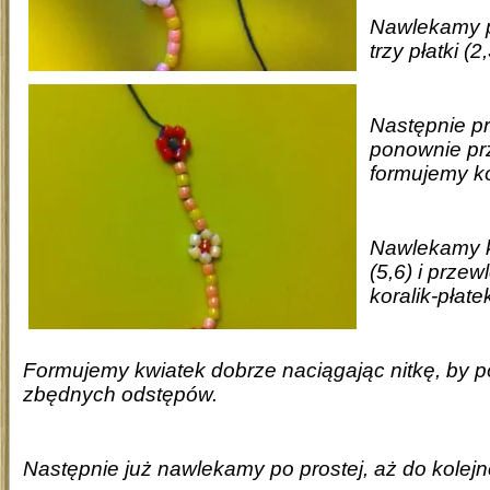
Nawlekamy pł
trzy płatki (2
Następnie p
ponownie prz
formujemy kó
Nawlekamy k
(5,6) i prze
koralik-płate
Formujemy kwiatek dobrze naciągając nitkę, by pó
zbędnych odstępów.
Następnie już nawlekamy po prostej, aż do kolejn