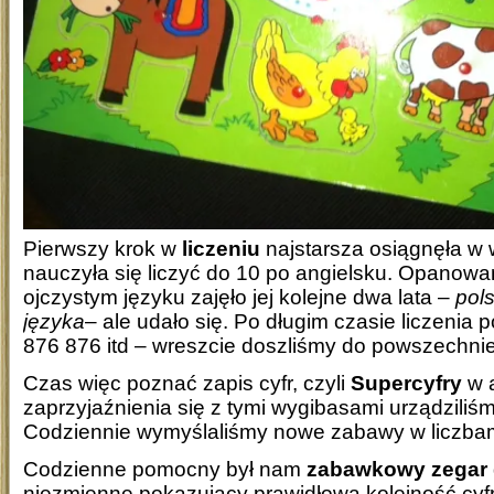
Pierwszy krok w
liczeniu
najstarsza osiągnęła w w
nauczyła się liczyć do 10 po angielsku. Opanowan
ojczystym języku zajęło jej kolejne dwa lata –
pols
języka
– ale udało się. Po długim czasie liczenia
876 876 itd – wreszcie doszliśmy do powszechnie
Czas więc poznać zapis cyfr, czyli
Supercyfry
w a
zaprzyjaźnienia się z tymi wygibasami urządziliśmy
Codziennie wymyślaliśmy nowe zabawy w liczbam
Codzienne pomocny był nam
zabawkowy zegar
niezmienne pokazujący prawidłową kolejność cyfr