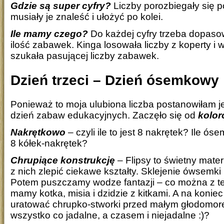
Gdzie są super cyfry?
Liczby porozbiegały się p
musiały je znaleść i ułożyć po kolei.
Ile mamy czego?
Do każdej cyfry trzeba dopas
ilość zabawek. Kinga losowała liczby z koperty i w
szukała pasującej liczby zabawek.
Dzień trzeci – Dzień ósemkowy
Ponieważ to moja ulubiona liczba postanowiłam je
dzień zabaw edukacyjnych. Zaczęło się od
kolor
Nakrętkowo
– czyli ile to jest 8 nakrętek? Ile ó
8 kółek-nakrętek?
Chrupiące konstrukcję
– Flipsy to świetny mater
z nich zlepić ciekawe kształty. Sklejenie ówsemki n
Potem puszczamy wodze fantazji – co można z tej 
mamy kotka, misia i dzidzie z kitkami. A na koniec
uratować chrupko-stworki przed małym głodomo
wszystko co jadalne, a czasem i niejadalne :)?