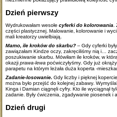
Dzień pierwszy
Wydrukowałam wesołe
cyferki do kolorowania
.
części plastycznej. Malowanie, kolorowanie i wycin
mali kreatorzy uwielbiają.
Mamo, ile kroków do skarbu?
– Gdy cyferki był
zawiązałam Kindze oczy, zakręciliśmy nią i… zacz
poszukiwanie skarbu. Mówiłam ile kroków, w którą
okazji
prawa-lewa
poćwiczyłyśmy. Gdy już okrążył
parapetu na którym leżała duża koperta -mieszkan
Zadanie-losowanie.
Gdy liczby i pięknej koperci
można było przejść do kolejnej zabawy. Wymyśla
Kinga i Damian ciągnęli cyfry. Kto ile wyciągnął t
zadanie. Były ćwiczenia, zgadywanie piosenek i 
Dzień drugi