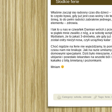
Słodkie ferie
Właśnie zaczął się radosny czas dla dzieci – 
to często bywa, gdy już jest czas wolny i do 
śnieg, to do pełni radości zabraknie jedneg
elementu – zdrowia.
I tak to u nas w czwartek Damian wrócił z pr
w piątek mnie zwaliło z nóg, a w sobotę wzię
Myślałam, że to jakaś 3-dniówka, ale gdy już
został ostry nieżyt nosa, czyli uciążliwy katar :
Choć nigdzie na ferie nie wyjeżdżamy, to p
czasu nam nie brakuje. Jak na razie umilamy
domowymi specjałami. Dziś było mieszanie, 
ubijanie i powstało lekarstwo na wszelki ból 
kakałko z bitą śmietaną i poziomkami.
Mniam
Category:
szkoła
,
zdrowie
Tags:
ferie
,