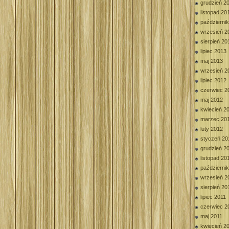
grudzień 2
listopad 20
październi
wrzesień 2
sierpień 20
lipiec 2013
maj 2013
wrzesień 2
lipiec 2012
czerwiec 2
maj 2012
kwiecień 2
marzec 20
luty 2012
styczeń 20
grudzień 2
listopad 20
październi
wrzesień 2
sierpień 20
lipiec 2011
czerwiec 2
maj 2011
kwiecień 2