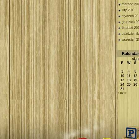
marzec 20
luty 2011
styczeń 20
grudzień 2
listopad 20
październi
wrzesień 2
Kalenda
sier
P
W
Ś
3
4
5
10
11
12
17
18
19
24
25
26
31
« cze