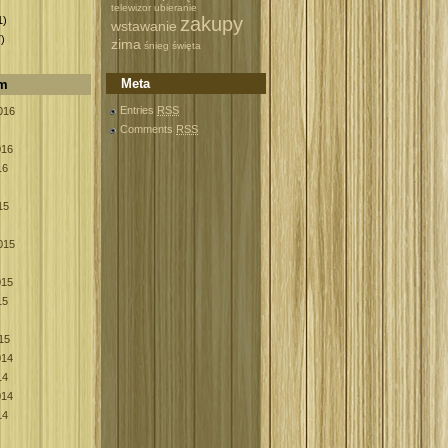
)
telewizor
ubieranie
zakupy
1)
wstawanie
)
zima
śnieg
święta
Meta
um
Entries
RSS
016
Comments
RSS
016
16
15
015
015
15
15
014
14
014
14