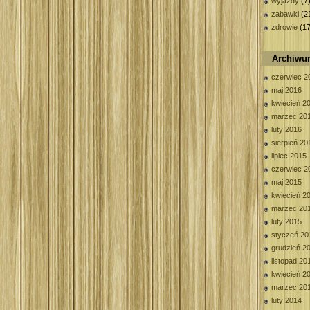
wyjazdy
(7
zabawki
(2
zdrowie
(17
Archiw
czerwiec 2
maj 2016
kwiecień 2
marzec 20
luty 2016
sierpień 20
lipiec 2015
czerwiec 2
maj 2015
kwiecień 2
marzec 20
luty 2015
styczeń 20
grudzień 2
listopad 20
kwiecień 2
marzec 20
luty 2014