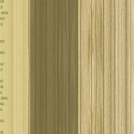
013
13
k 2013
013
13
012
012
012
12
12
011
11
k 2011
011
11
011
011