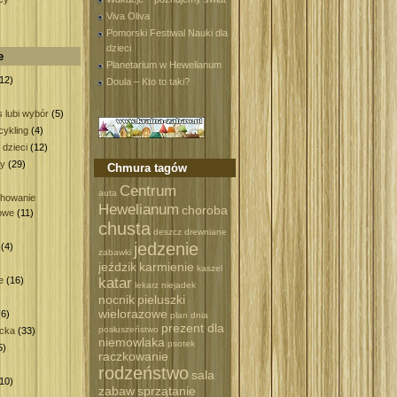
Viva Oliva
Pomorski Festiwal Nauki dla
dzieci
e
Planetarium w Hewelianum
12)
Doula – Kto to taki?
 lubi wybór
(5)
ykling
(4)
 dzieci
(12)
wy
(29)
Chmura tagów
)
Centrum
auta
howanie
Hewelianum
choroba
owe
(11)
chusta
deszcz
drewniane
jedzenie
(4)
zabawki
)
jeździk
karmienie
kaszel
katar
e
(16)
lekarz
niejadek
nocnik
pieluszki
wielorazowe
6)
plan dnia
prezent dla
posłuszeństwo
ecka
(33)
niemowlaka
psotek
5)
raczkowanie
rodzeństwo
sala
10)
zabaw
sprzątanie