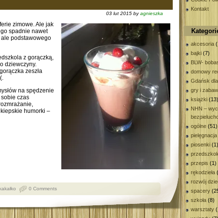
Kontakt
03 lut 2015 by
agnieszka
ferie zimowe. Ale jak
Kategori
tego spadnie nawet
o, ale podstawowego
akcesoria
(
bajki
(7)
zedszkola z gorączką,
BLW- bobas
ło dziewczyny.
 gorączka zeszła
domowy rec
(.
Gdańsk dla
omysłów na spędzenie
gry i zaba
 sobie czas
książki
(13
rozmrażanie,
NHN – wyc
i kiepskie humorki –
bezpieluch
ogólne
(51)
pielęgnacja
piosenki
(1
przedszkol
przepis
(1)
rękodzieła
(
rozwój dzi
kakałko
0 Comments
spacery
(2
szkoła
(8)
warsztaty
(