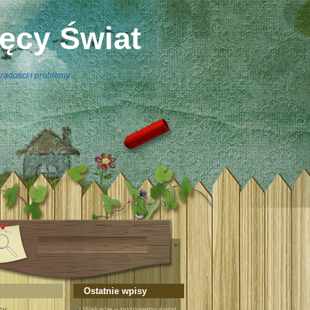
ięcy Świat
radości i problemy
Ostatnie wpisy
cy
Wakacje – poznajemy świat