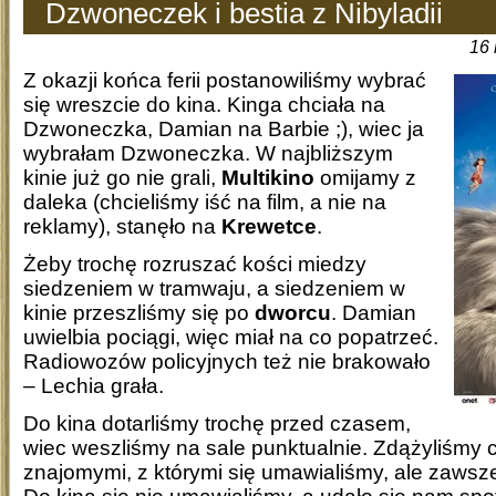
Dzwoneczek i bestia z Nibyladii
16 
Z okazji końca ferii postanowiliśmy wybrać
się wreszcie do kina. Kinga chciała na
Dzwoneczka, Damian na Barbie ;), wiec ja
wybrałam Dzwoneczka. W najbliższym
kinie już go nie grali,
Multikino
omijamy z
daleka (chcieliśmy iść na film, a nie na
reklamy), stanęło na
Krewetce
.
Żeby trochę rozruszać kości miedzy
siedzeniem w tramwaju, a siedzeniem w
kinie przeszliśmy się po
dworcu
. Damian
uwielbia pociągi, więc miał na co popatrzeć.
Radiowozów policyjnych też nie brakowało
– Lechia grała.
Do kina dotarliśmy trochę przed czasem,
wiec weszliśmy na sale punktualnie. Zdążyliśmy 
znajomymi, z którymi się umawialiśmy, ale zawsz