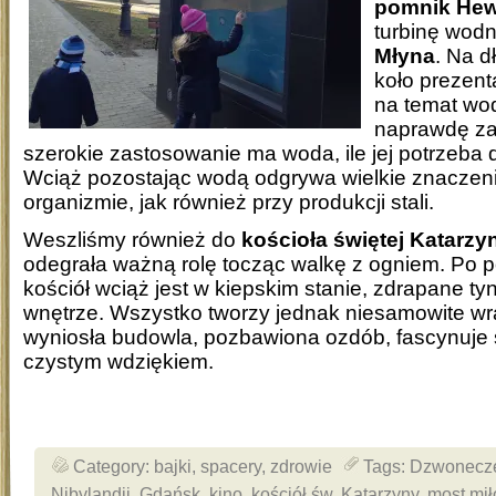
pomnik Hew
turbinę wod
Młyna
. Na d
koło prezent
na temat wod
naprawdę za
szerokie zastosowanie ma woda, ile jej potrzeba 
Wciąż pozostając wodą odgrywa wielkie znacze
organizmie, jak również przy produkcji stali.
Weszliśmy również do
kościoła świętej Katarzy
odegrała ważną rolę tocząc walkę z ogniem. Po 
kościół wciąż jest w kiepskim stanie, zdrapane tynk
wnętrze. Wszystko tworzy jednak niesamowite wr
wyniosła budowla, pozbawiona ozdób, fascynuj
czystym wdziękiem.
Category:
bajki
,
spacery
,
zdrowie
Tags:
Dzwoneczek
Nibylandii
,
Gdańsk
,
kino
,
kościół św. Katarzyny
,
most mił