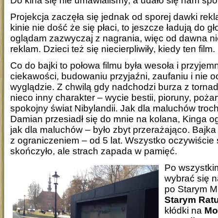
Do kina się nie umawialiśmy, a udało się nam spo
Projekcja zaczęła się jednak od sporej dawki rekl
kinie nie dość że się płaci, to jeszcze ładują do
oglądam zazwyczaj z nagrania, więc od dawna nie
reklam. Dzieci też się niecierpliwiły, kiedy ten film.
Co do bajki to połowa filmu była wesoła i przyjem
ciekawości, budowaniu przyjaźni, zaufaniu i nie o
wyglądzie. Z chwilą gdy nadchodzi burza z torna
nieco inny charakter – wycie bestii, pioruny, pożar
spokojny świat Nibylandii. Jak dla maluchów troc
Damian przesiadł się do mnie na kolana, Kinga ogl
jak dla maluchów – było zbyt przerażająco. Bajk
z ograniczeniem – od 5 lat. Wszystko oczywiście 
skończyło, ale strach zapada w pamięć.
Po wszystki
wybrać się 
po Starym Mi
Starym Rat
kłódki na
Mo