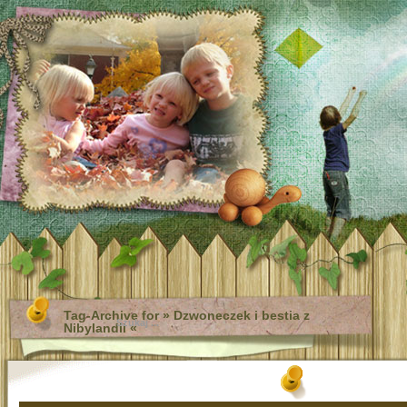
Tag-Archive for » Dzwoneczek i bestia z
Nibylandii «