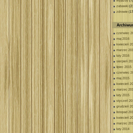
wyjazdy
(7
zabawki
(2
zdrowie
(17
Archiw
czerwiec 2
maj 2016
kwiecień 2
marzec 20
luty 2016
sierpień 20
lipiec 2015
czerwiec 2
maj 2015
kwiecień 2
marzec 20
luty 2015
styczeń 20
grudzień 2
listopad 20
kwiecień 2
marzec 20
luty 2014