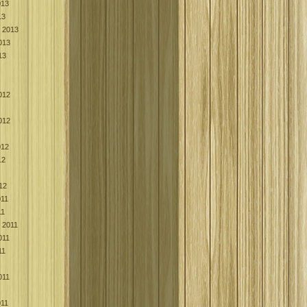
013
13
k 2013
013
13
012
012
012
12
12
011
11
k 2011
011
11
011
011