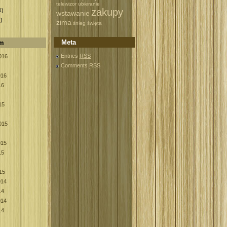
)
telewizor
ubieranie
zakupy
1)
wstawanie
)
zima
śnieg
święta
Meta
um
Entries
RSS
016
Comments
RSS
016
16
15
015
015
15
15
014
14
014
14