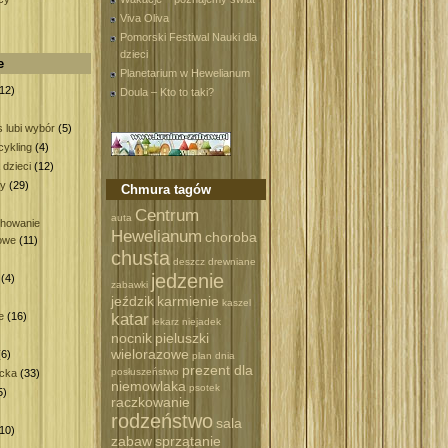
Viva Oliva
Pomorski Festiwal Nauki dla
dzieci
e
Planetarium w Hewelianum
12)
Doula – Kto to taki?
 lubi wybór
(5)
ykling
(4)
 dzieci
(12)
wy
(29)
Chmura tagów
)
Centrum
auta
howanie
Hewelianum
choroba
owe
(11)
chusta
deszcz
drewniane
jedzenie
(4)
zabawki
)
jeździk
karmienie
kaszel
katar
e
(16)
lekarz
niejadek
nocnik
pieluszki
wielorazowe
6)
plan dnia
prezent dla
posłuszeństwo
ecka
(33)
niemowlaka
psotek
5)
raczkowanie
rodzeństwo
sala
10)
zabaw
sprzątanie