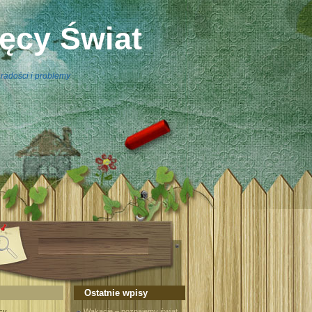
ięcy Świat
radości i problemy
Ostatnie wpisy
cy
Wakacje – poznajemy świat