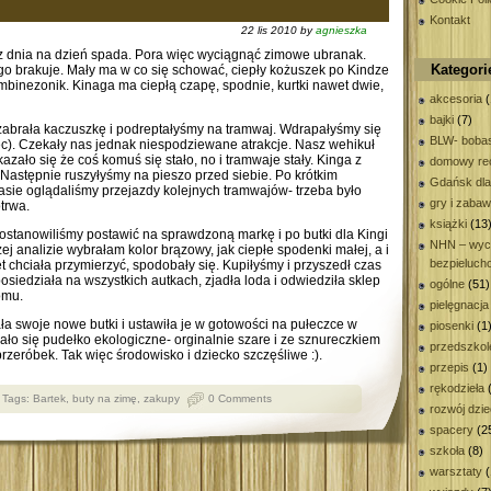
Kontakt
22 lis 2010 by
agnieszka
z dnia na dzień spada. Pora więc wyciągnąć zimowe ubranak.
Kategori
ego brakuje. Mały ma w co się schować, ciepły kożuszek po Kindze
binezonik. Kinaga ma ciepłą czapę, spodnie, kurtki nawet dwie,
akcesoria
(
bajki
(7)
abrała kaczuszkę i podreptałyśmy na tramwaj. Wdrapałyśmy się
BLW- bobas
iec). Czekały nas jednak niespodziewane atrakcje. Nasz wehikuł
zało się że coś komuś się stało, no i tramwaje stały. Kinga z
domowy rec
 Następnie ruszyłyśmy na pieszo przed siebie. Po krótkim
Gdańsk dla
asie oglądaliśmy przejazdy kolejnych tramwajów- trzeba było
gry i zaba
otrwa.
książki
(13
Postanowiliśmy postawić na sprawdzoną markę i po butki dla Kingi
NHN – wyc
j analizie wybrałam kolor brązowy, jak ciepłe spodenki małej, a i
bezpieluch
chciała przymierzyć, spodobały się. Kupiłyśmy i przyszedł czas
 posiedziała na wszystkich autkach, zjadła loda i odwiedziła sklep
ogólne
(51)
omu.
pielęgnacja
a swoje nowe butki i ustawiła je w gotowości na pułeczce w
piosenki
(1
ło się pudełko ekologiczne- orginalnie szare i ze sznureczkiem
przedszkol
zeróbek. Tak więc środowisko i dziecko szczęśliwe :).
przepis
(1)
rękodzieła
(
Tags:
Bartek
,
buty na zimę
,
zakupy
0 Comments
rozwój dzi
spacery
(2
szkoła
(8)
warsztaty
(