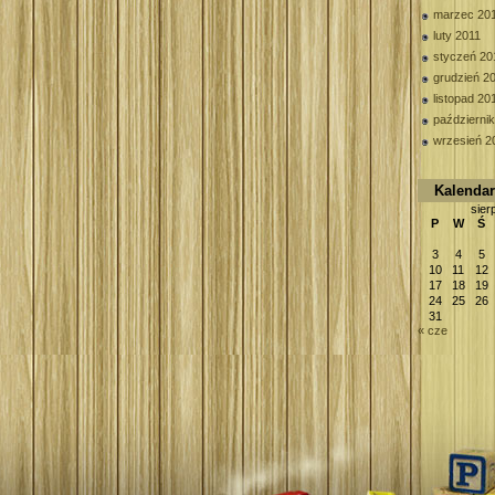
marzec 20
luty 2011
styczeń 20
grudzień 2
listopad 20
październi
wrzesień 2
Kalenda
sier
P
W
Ś
3
4
5
10
11
12
17
18
19
24
25
26
31
« cze