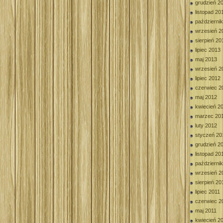
grudzień 2
listopad 20
październi
wrzesień 2
sierpień 20
lipiec 2013
maj 2013
wrzesień 2
lipiec 2012
czerwiec 2
maj 2012
kwiecień 2
marzec 20
luty 2012
styczeń 20
grudzień 2
listopad 20
październi
wrzesień 2
sierpień 20
lipiec 2011
czerwiec 2
maj 2011
kwiecień 2