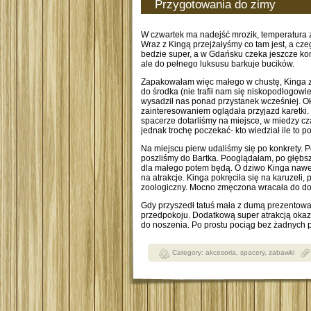
Przygotowania do zimy
W czwartek ma nadejść mrozik, temperatura 
Wraz z Kingą przejżałyśmy co tam jest, a cz
bedzie super, a w Gdańsku czeka jeszcze kom
ale do pełnego luksusu barkuje bucików.
Zapakowałam więc małego w chustę, Kinga z
do środka (nie trafił nam się niskopodłogow
wysadził nas ponad przystanek wcześniej. Oka
zainteresowaniem oglądała przyjazd karetki.
spacerze dotarliśmy na miejsce, w miedzy cz
jednak trochę poczekać- kto wiedział ile to p
Na miejscu pierw udaliśmy się po konkrety. 
poszliśmy do Bartka. Pooglądałam, po głębsze
dla małego potem będą. O dziwo Kinga nawet 
na atrakcje. Kinga pokręciła się na karuzeli,
zoologiczny. Mocno zmęczona wracała do d
Gdy przyszedł tatuś mała z dumą prezentował
przedpokoju. Dodatkową super atrakcją okaza
do noszenia. Po prostu pociąg bez żadnych pr
Category:
akcesoria
,
spacery
,
zabawki