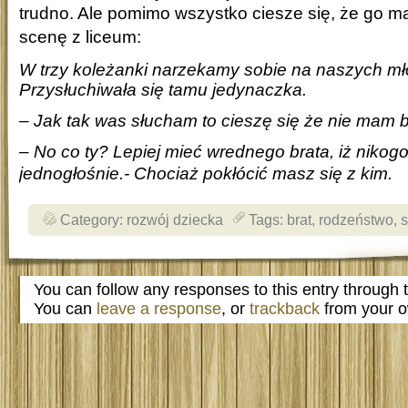
trudno. Ale
pomimo wszystko
ciesze się, że go 
scenę z liceum:
W trzy koleżanki narzekamy sobie na naszych mł
Przysłuchiwała się tamu jedynaczka.
– Jak tak was słucham to cieszę się że nie mam b
– No co ty? Lepiej mieć wrednego brata, iż nikogo
jednogłośnie.-
Chociaż pokłócić masz się z kim.
Category:
rozwój dziecka
Tags:
brat
,
rodzeństwo
,
s
You can follow any responses to this entry through
You can
leave a response
, or
trackback
from your o