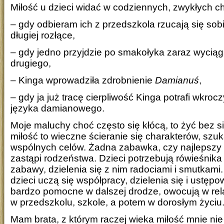
Miłość u dzieci widać w codziennych, zwykłych ch
– gdy odbieram ich z przedszkola rzucają się sob
długiej rozłące,
– gdy jedno przyjdzie po smakołyka zaraz wyciąg
drugiego,
– Kinga wprowadziła zdrobnienie
Damianuś
,
– gdy ja już tracę cierpliwość Kinga potrafi wkroc
języka damianowego.
Moje maluchy choć często się kłócą, to żyć bez s
miłość to wieczne ścieranie się charakterów, sz
wspólnych celów. Żadna zabawka, czy najlepszy p
zastąpi rodzeństwa. Dzieci potrzebują rówieśnika
zabawy, dzielenia się z nim radociami i smutkami
dzieci uczą się współpracy, dzielenia się i ustęp
bardzo pomocne w dalszej drodze, owocują w rela
w przedszkolu, szkole, a potem w dorosłym życiu
Mam brata, z którym raczej wieka miłość mnie nie