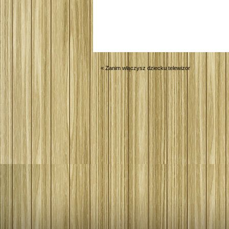
«
Zanim włączysz dziecku telewizor