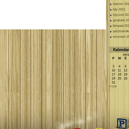
marzec 20
luty 2011
styczeń 20
grudzień 2
listopad 20
październi
wrzesień 2
Kalenda
sier
P
W
Ś
3
4
5
10
11
12
17
18
19
24
25
26
31
« cze