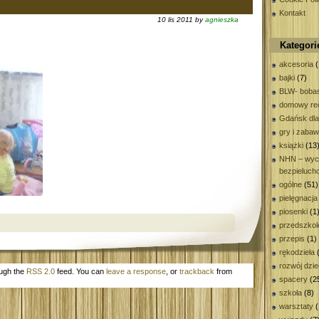
Kontakt
10 lis 2011 by
agnieszka
Kategori
akcesoria
(
bajki
(7)
BLW- bobas
domowy rec
Gdańsk dla
gry i zaba
książki
(13
NHN – wyc
bezpieluch
ogólne
(51)
pielęgnacja
piosenki
(1
przedszkol
przepis
(1)
rękodzieła
(
rozwój dzi
ough the
RSS 2.0
feed. You can
leave a response
, or
trackback
from
spacery
(2
szkoła
(8)
warsztaty
(