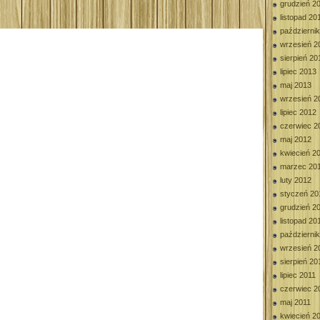
grudzień 2
listopad 20
październi
wrzesień 2
sierpień 20
lipiec 2013
maj 2013
wrzesień 2
lipiec 2012
czerwiec 2
maj 2012
kwiecień 2
marzec 20
luty 2012
styczeń 20
grudzień 2
listopad 20
październi
wrzesień 2
sierpień 20
lipiec 2011
czerwiec 2
maj 2011
kwiecień 2