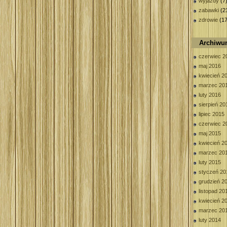
wyjazdy
(7
zabawki
(2
zdrowie
(17
Archiw
czerwiec 2
maj 2016
kwiecień 2
marzec 20
luty 2016
sierpień 20
lipiec 2015
czerwiec 2
maj 2015
kwiecień 2
marzec 20
luty 2015
styczeń 20
grudzień 2
listopad 20
kwiecień 2
marzec 20
luty 2014