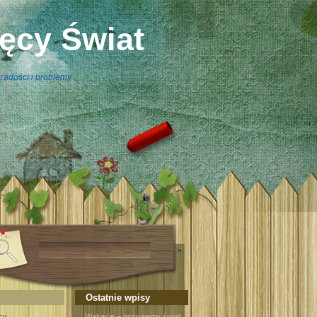
ięcy Świat
radości i problemy
Ostatnie wpisy
cy
Wakacje – poznajemy świat