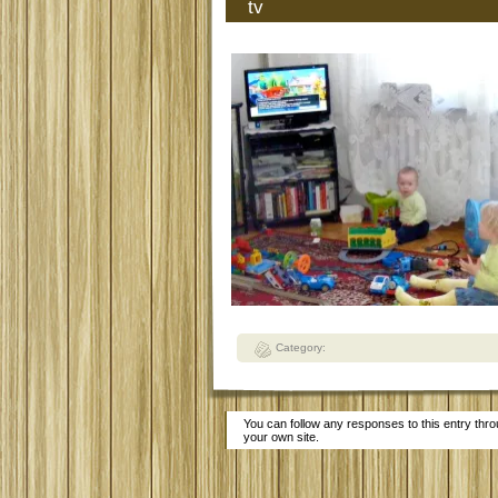
tv
Category:
You can follow any responses to this entry thr
your own site.