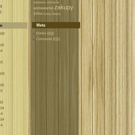
)
telewizor
ubieranie
zakupy
1)
wstawanie
)
zima
śnieg
święta
Meta
um
Entries
RSS
016
Comments
RSS
016
16
15
015
015
15
15
014
14
014
14