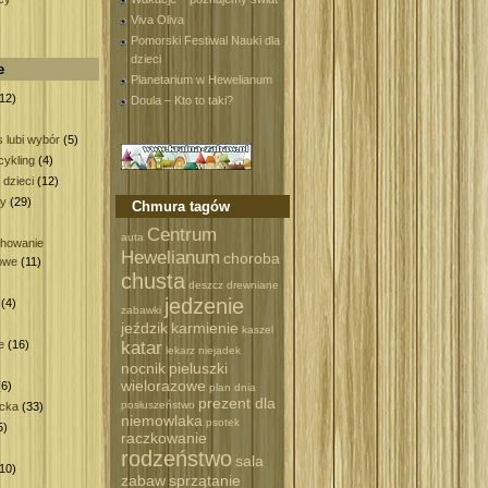
Viva Oliva
Pomorski Festiwal Nauki dla
dzieci
e
Planetarium w Hewelianum
12)
Doula – Kto to taki?
 lubi wybór
(5)
ykling
(4)
 dzieci
(12)
wy
(29)
Chmura tagów
)
Centrum
auta
howanie
Hewelianum
choroba
owe
(11)
chusta
deszcz
drewniane
jedzenie
(4)
zabawki
)
jeździk
karmienie
kaszel
katar
e
(16)
lekarz
niejadek
nocnik
pieluszki
wielorazowe
6)
plan dnia
prezent dla
posłuszeństwo
ecka
(33)
niemowlaka
psotek
5)
raczkowanie
rodzeństwo
sala
10)
zabaw
sprzątanie