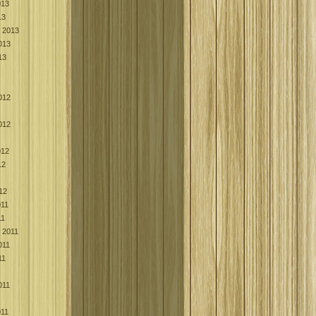
013
13
k 2013
013
13
012
012
012
12
12
011
11
k 2011
011
11
011
011