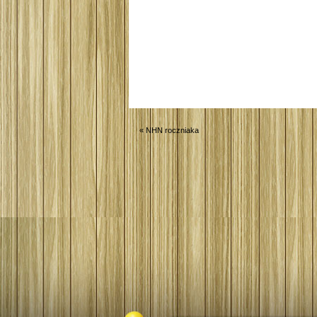
«
NHN roczniaka