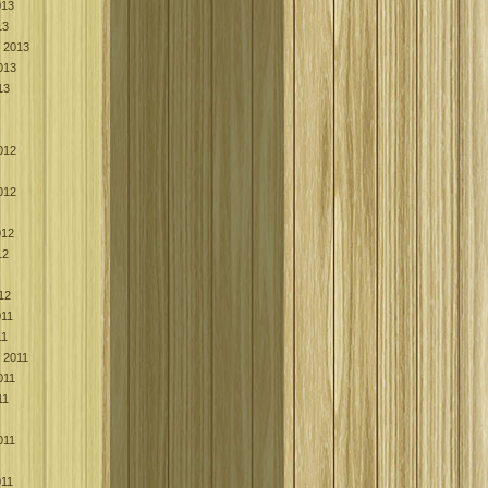
013
13
k 2013
013
13
012
012
012
12
12
011
11
k 2011
011
11
011
011