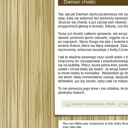
Damian chodzi
Tak, tak jak Damian skończył pierwszy rok za
rękę, bała się wykonać ten pierwszy samodzie
Jeszcze się chwiał, a już zaczął sam stawiać 
przygrzmocił głową w krzesło, futrynę, czy łó
Teraz już chodzi całkiem sprawnie, ale wciąż
rękami, przenosi spore zabawki, ciągnie za s
po napojach. Skoro Kinga nie pije z butelek k
wodzie Kubuś, która ma fajny niekapek. Zdar
wyrzucenia, wówczas paraduje z butlą Cocac
I tak to właśnie pewnego razu szedł sobie z b
zmęczony, bo zrezygnował z popołudniowego sp
się na butelkę. Płacz, buzia pełna krwi, pan
ustało i chciał dalej się bawić. Ja wciąż była
w moim wieku to normalka”. Wsadziłam go do 
nie wiem. Mały momentalnie zasnął, obejrzałam
delikatnie, już się zeszło, zęby całe na miejs
To nie pierwsza jego krew i nie ostatnia, ile
spokojny maluch.
Category:
rozwój dziecka
,
zdrowie
Tag
You can follow any responses to this entry thr
your own site.