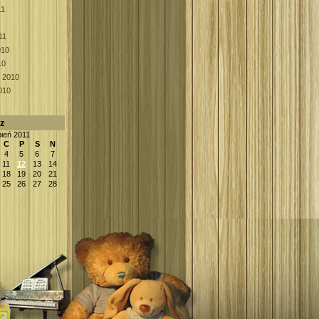
11
11
010
10
k 2010
010
rz
pień 2011
C
P
S
N
4
5
6
7
11
12
13
14
18
19
20
21
25
26
27
28