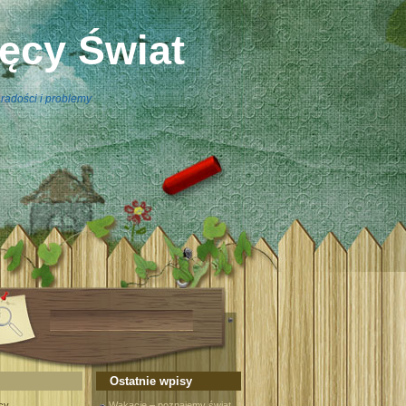
ięcy Świat
radości i problemy
Ostatnie wpisy
cy
Wakacje – poznajemy świat