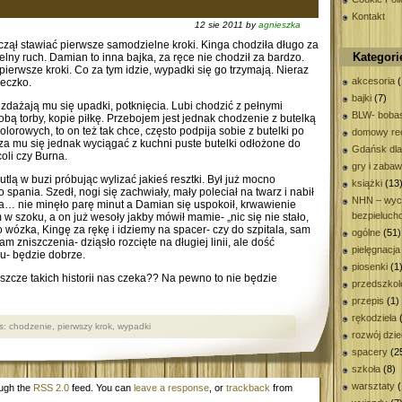
Kontakt
12 sie 2011 by
agnieszka
czął stawiać pierwsze samodzielne kroki. Kinga chodziła długo za
Kategori
lny ruch. Damian to inna bajka, za ręce nie chodził za bardzo.
pierwsze kroki. Co za tym idzie, wypadki się go trzymają. Nieraz
akcesoria
(
żeczko.
bajki
(7)
 zdażają mu się upadki, potknięcia. Lubi chodzić z pełnymi
BLW- bobas
obą torby, kopie piłkę. Przebojem jest jednak chodzenie z butelką
olorowych, to on też tak chce, często podpija sobie z butelki po
domowy rec
za mu się jednak wyciągać z kuchni puste butelki odłożone do
Gdańsk dla
oli czy Burna.
gry i zaba
utlą w buzi próbując wylizać jakieś resztki. Był już mocno
książki
(13
ania. Szedł, nogi się zachwiały, mały poleciał na twarz i nabił
NHN – wyc
ika… nie minęło parę minut a Damian się uspokoił, krwawienie
bezpieluch
m w szoku, a on już wesoły jakby mówił mamie- „nic się nie stało,
wózka, Kingę za rękę i idziemy na spacer- czy do szpitala, sam
ogólne
(51)
 zniszczenia- dziąsło rozcięte na długiej linii, ale dość
pielęgnacja
cu- będzie dobrze.
piosenki
(1
 jeszcze takich historii nas czeka?? Na pewno to nie będzie
przedszkol
przepis
(1)
rękodzieła
(
s:
chodzenie
,
pierwszy krok
,
wypadki
rozwój dzi
spacery
(2
szkoła
(8)
warsztaty
(
ough the
RSS 2.0
feed. You can
leave a response
, or
trackback
from