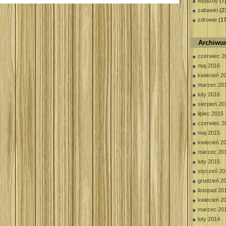
wyjazdy
(7
zabawki
(2
zdrowie
(17
Archiw
czerwiec 2
maj 2016
kwiecień 2
marzec 20
luty 2016
sierpień 20
lipiec 2015
czerwiec 2
maj 2015
kwiecień 2
marzec 20
luty 2015
styczeń 20
grudzień 2
listopad 20
kwiecień 2
marzec 20
luty 2014