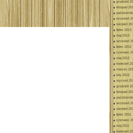
grudzień 2
listopad 20
październi
wrzesień 2
sierpień 20
lipiec 2013
maj 2013
wrzesień 2
lipiec 2012
czerwiec 2
maj 2012
kwiecień 2
marzec 20
luty 2012
styczeń 20
grudzień 2
listopad 20
październi
wrzesień 2
sierpień 20
lipiec 2011
czerwiec 2
maj 2011
kwiecień 2