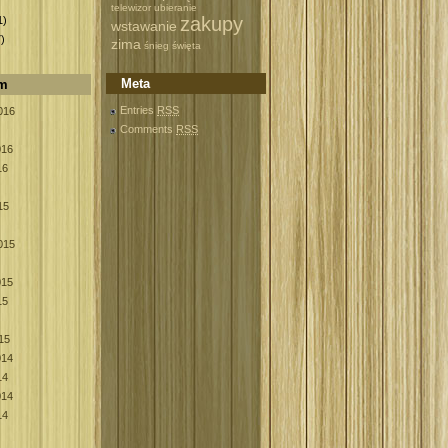
)
telewizor
ubieranie
zakupy
1)
wstawanie
)
zima
śnieg
święta
Meta
um
Entries
RSS
016
Comments
RSS
016
16
15
015
015
15
15
014
14
014
14