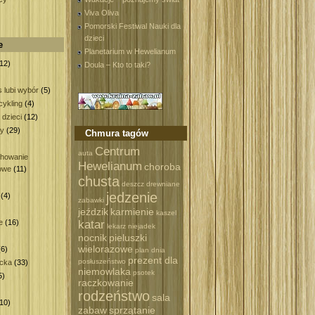
Viva Oliva
Pomorski Festiwal Nauki dla
dzieci
e
Planetarium w Hewelianum
12)
Doula – Kto to taki?
 lubi wybór
(5)
ykling
(4)
 dzieci
(12)
wy
(29)
Chmura tagów
)
Centrum
auta
howanie
Hewelianum
choroba
owe
(11)
chusta
deszcz
drewniane
jedzenie
(4)
zabawki
)
jeździk
karmienie
kaszel
katar
e
(16)
lekarz
niejadek
nocnik
pieluszki
wielorazowe
6)
plan dnia
prezent dla
posłuszeństwo
ecka
(33)
niemowlaka
psotek
5)
raczkowanie
rodzeństwo
sala
10)
zabaw
sprzątanie