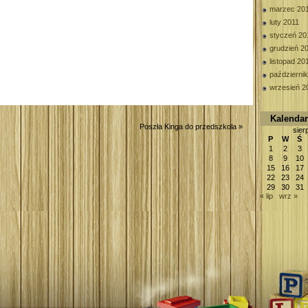
marzec 20
luty 2011
styczeń 20
grudzień 2
listopad 20
październi
wrzesień 2
Kalenda
Poszła Kinga do przedszkola
»
sier
P
W
Ś
1
2
3
8
9
10
15
16
17
22
23
24
29
30
31
« lip
wrz »