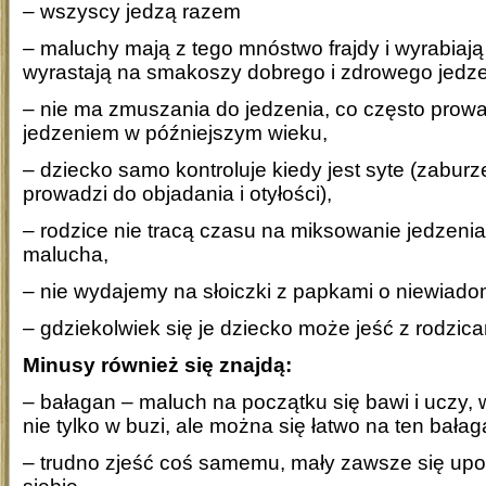
– wszyscy jedzą razem
– maluchy mają z tego mnóstwo frajdy i wyrabiaj
wyrastają na smakoszy dobrego i zdrowego jedze
– nie ma zmuszania do jedzenia, co często prow
jedzeniem w późniejszym wieku,
– dziecko samo kontroluje kiedy jest syte (zabur
prowadzi do objadania i otyłości),
– rodzice nie tracą czasu na miksowanie jedzenia
malucha,
– nie wydajemy na słoiczki z papkami o niewia
– gdziekolwiek się je dziecko może jeść z rodzica
Minusy również się znajdą:
– bałagan – maluch na początku się bawi i uczy, 
nie tylko w buzi, ale można się łatwo na ten bała
– trudno zjeść coś samemu, mały zawsze się upo