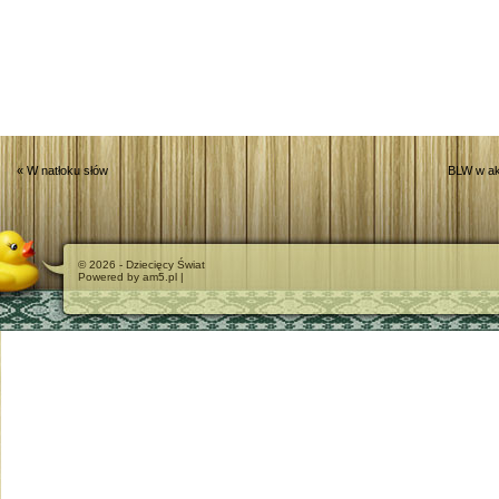
«
W natłoku słów
BLW w akc
© 2026 - Dziecięcy Świat
Powered by am5.pl |