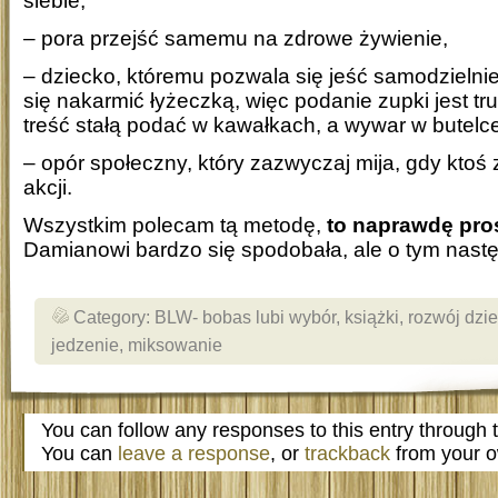
siebie,
– pora przejść samemu na zdrowe żywienie,
– dziecko, któremu pozwala się jeść samodzielni
się nakarmić łyżeczką, więc podanie zupki jest tru
treść stałą podać w kawałkach, a wywar w butelce
– opór społeczny, który zazwyczaj mija, gdy kto
akcji.
Wszystkim polecam tą metodę,
to naprawdę pro
Damianowi bardzo się spodobała, ale o tym nas
Category:
BLW- bobas lubi wybór
,
książki
,
rozwój dzi
jedzenie
,
miksowanie
You can follow any responses to this entry through
You can
leave a response
, or
trackback
from your o