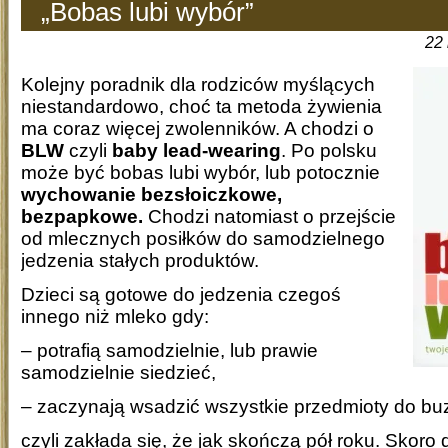
„Bobas lubi wybór”
22 
Kolejny poradnik dla rodziców myślących
niestandardowo, choć ta metoda żywienia
ma coraz więcej zwolenników. A chodzi o
BLW
czyli
baby lead-wearing
. Po polsku
może być bobas lubi wybór, lub potocznie
wychowanie bezsłoiczkowe,
bezpapkowe.
Chodzi natomiast o przejście
od mlecznych posiłków do samodzielnego
jedzenia stałych produktów.
Dzieci są gotowe do jedzenia czegoś
innego niż mleko gdy:
– potrafią samodzielnie, lub prawie
samodzielnie siedzieć,
– zaczynają wsadzić wszystkie przedmioty do buz
czyli zakłada się, że jak skończą pół roku. Skoro