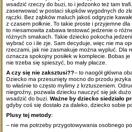
wsadzić rzeczy do buzi, to i jedzonko też tam trafi
zaserwować w postaci słupków wygodnych do zł
rączki. Bez ząbków maluch jakoś odgryzie kawałek
z czasem połknie. To takie proste i przyjemne dla
to niesamowita zabawa testować jedzenie o różnej
różnych smakach. Takie dziecko pokocha jedzen
wybrać co i ile zje. Sam decyduje, więc nie ma 
rzeczami, jak nie zasmakuje można wypluć. Dla re
oznacza spokojny posiłek w komplecie. Bobas je 
nie trzeba się spieszyć, bo mały płacze.
A czy się nie zaksztusi??
– to naogół główna o
Dziecko ma przesunięty mocno do przodu jezyka 
to właśnie to często mylimy z krztuszeniem. Odruc
niegroźny, pozwala dziecku nauczyć się jak duż
wsadzić do buzi.
Ważne by dziecko siedziało p
gdyby coś się dostało za daleko, dziecko sobie po
Plusy tej metody
:
– nie ma potrzeby przygotowywania osobnego pos