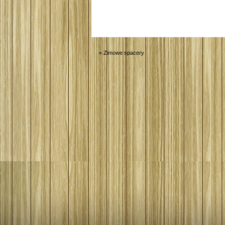
«
Zimowe spacery