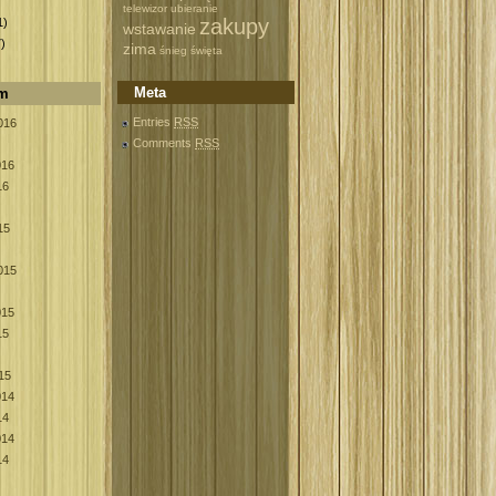
)
telewizor
ubieranie
zakupy
1)
wstawanie
)
zima
śnieg
święta
Meta
um
Entries
RSS
016
Comments
RSS
016
16
15
015
015
15
15
014
14
014
14