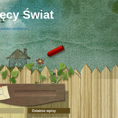
ięcy Świat
radości i problemy
Ostatnie wpisy
cy
Wakacje – poznajemy świat