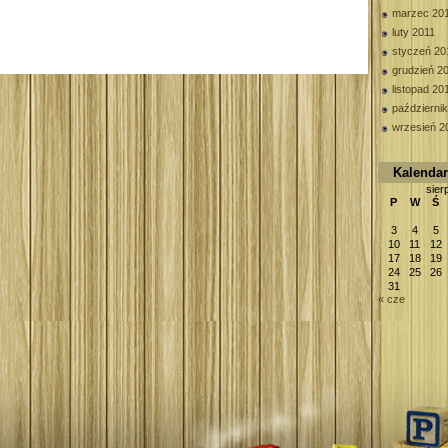
marzec 20
luty 2011
styczeń 20
grudzień 2
listopad 20
październi
wrzesień 2
Kalenda
sier
P
W
Ś
3
4
5
10
11
12
17
18
19
24
25
26
31
« cze