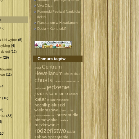
Viva Oliva
Pomorski Festiwal Nauki dla
dzieci
e
Planetarium w Hewelianum
12)
Doula – Kto to taki?
 lubi wybór
(5)
ykling
(4)
 dzieci
(12)
wy
(29)
Chmura tagów
)
Centrum
auta
howanie
Hewelianum
choroba
owe
(11)
chusta
deszcz
drewniane
jedzenie
(4)
zabawki
)
jeździk
karmienie
kaszel
katar
e
(16)
lekarz
niejadek
nocnik
pieluszki
wielorazowe
6)
plan dnia
prezent dla
posłuszeństwo
ecka
(33)
niemowlaka
psotek
5)
raczkowanie
rodzeństwo
sala
10)
zabaw
sprzątanie