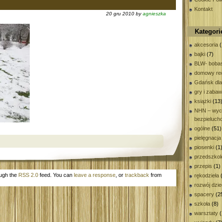
Kontakt
20 gru 2010 by
agnieszka
Kategori
akcesoria
(
bajki
(7)
BLW- bobas
domowy rec
Gdańsk dla
gry i zaba
książki
(13
NHN – wyc
bezpieluch
ogólne
(51)
pielęgnacja
piosenki
(1
przedszkol
przepis
(1)
ough the
RSS 2.0
feed. You can
leave a response
, or
trackback
from
rękodzieła
(
rozwój dzi
spacery
(2
szkoła
(8)
warsztaty
(