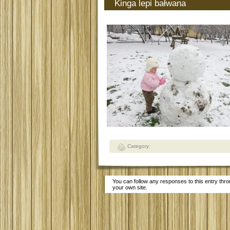
Kinga lepi bałwana
Category:
You can follow any responses to this entry thr
your own site.