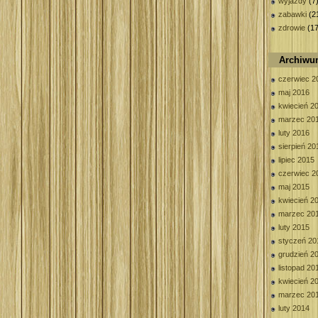
wyjazdy
(7
zabawki
(2
zdrowie
(17
Archiw
czerwiec 2
maj 2016
kwiecień 2
marzec 20
luty 2016
sierpień 20
lipiec 2015
czerwiec 2
maj 2015
kwiecień 2
marzec 20
luty 2015
styczeń 20
grudzień 2
listopad 20
kwiecień 2
marzec 20
luty 2014