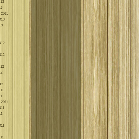
013
13
k 2013
013
13
012
012
012
12
12
011
11
k 2011
011
11
011
011