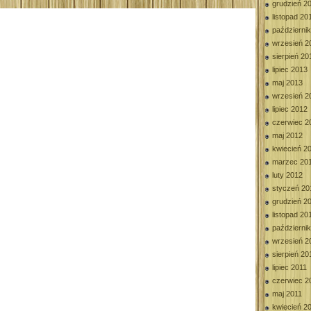
grudzień 2
listopad 20
październi
wrzesień 2
sierpień 20
lipiec 2013
maj 2013
wrzesień 2
lipiec 2012
czerwiec 2
maj 2012
kwiecień 2
marzec 20
luty 2012
styczeń 20
grudzień 2
listopad 20
październi
wrzesień 2
sierpień 20
lipiec 2011
czerwiec 2
maj 2011
kwiecień 2